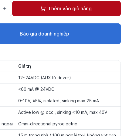
Thêm vào giỏ hàng
Báo giá doanh nghiệp
Giá trị
12~24VDC (AUX từ driver)
<60 mA @ 24VDC
0-10V, ±5%, isolated, sinking max 25 mA
Active low @ occ., sinking <10 mA, max 40V
 ngoại
Omni-directional pyroelectric
15 m trong nhà / 100 m ngoài trời, không vật cản