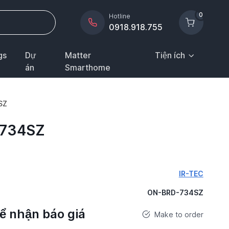
0
Hotline
0918.918.755
gs
Dự
Matter
Tiện ích
án
Smarthome
SZ
-734SZ
IR-TEC
ON-BRD-734SZ
để nhận báo giá
Make to order