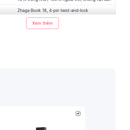
Zhaga Book 18, 4-pin twist-and-lock
ện
0,15~3 m/s (0,5~10 ft./s)
Xem thêm
động
-40°C~55°C
Ø68 × H29 mm