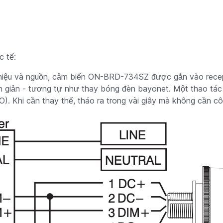
 tế:
n hiệu và nguồn, cảm biến ON-BRD-734SZ được gắn vào recept
n giản - tương tự như thay bóng đèn bayonet. Một thao tác 
DO). Khi cần thay thế, tháo ra trong vài giây mà không cần cô