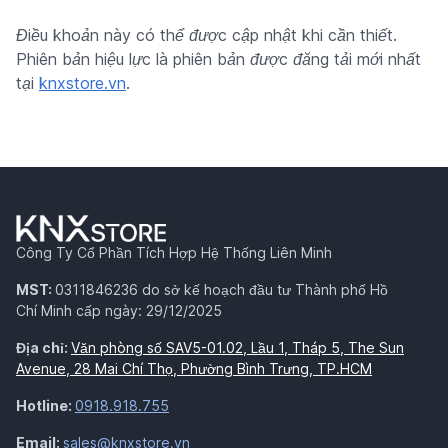
Điều khoản này có thể được cập nhật khi cần thiết.
Phiên bản hiệu lực là phiên bản được đăng tải mới nhất
tại
knxstore.vn
.
Công Ty Cổ Phần Tích Hợp Hệ Thống Liên Minh
MST:
0311846236 do sở kế hoạch đầu tư Thành phố Hồ
Chí Minh cấp ngày: 29/12/2025
Địa chỉ:
Văn phòng số SAV5-01.02, Lầu 1, Tháp 5, The Sun
Avenue, 28 Mai Chí Thọ, Phường Bình Trưng, TP.HCM
Hotline:
0918.918.755
Email:
sales@knxstore.vn