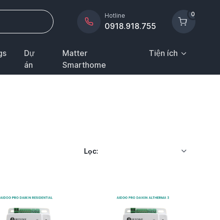
0
Hotline
0918.918.755
gs
Dự
Matter
Tiện ích
án
Smarthome
Lọc: