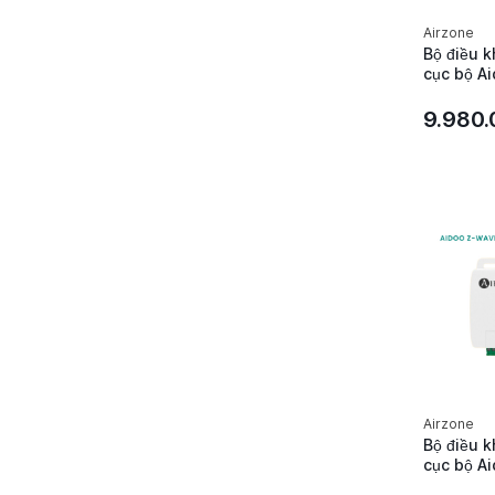
Airzone
Bộ điều k
cục bộ Ai
Daikin P
Airzone 
9.980
Airzone
Bộ điều k
cục bộ A
Daikin P1