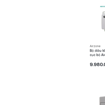
Airzone
Bộ điều k
cục bộ Ai
Yutaki Ai
AZAI6WS
9.980