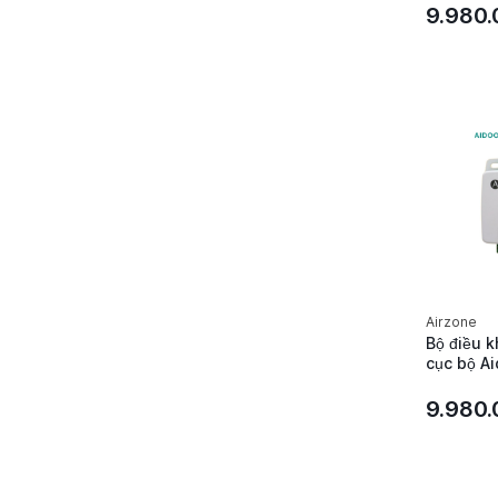
EU Airzon
9.980
AZAI6ZW
Airzone
Bộ điều k
cục bộ A
Samsung 
AZAI6WS
9.980