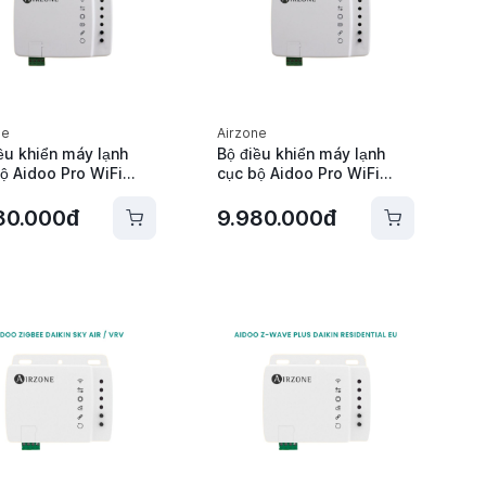
ne
Airzone
ều khiển máy lạnh
Bộ điều khiển máy lạnh
ộ Aidoo Pro WiFi
cục bộ Aidoo Pro WiFi
n S21 Residential
Daikin P1P2 Altherma
one - AZAI6WSPDA0
Airzone - AZAI6WSPDA2
80.000đ
9.980.000đ