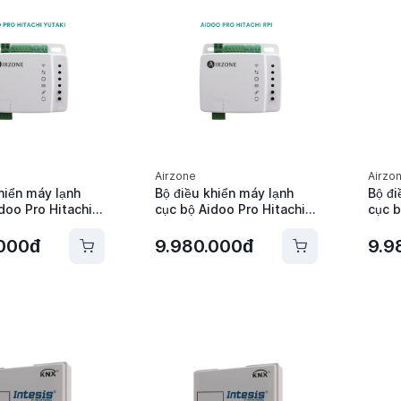
Airzone
Airzo
hiển máy lạnh
Bộ điều khiển máy lạnh
Bộ đi
doo Pro Hitachi
cục bộ Aidoo Pro Hitachi
cục b
rzone -
RPI Airzone -
Airz
PHI4
AZAI6WSPHIT
.000đ
9.980.000đ
9.9