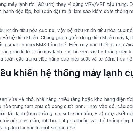
g máy lạnh rời (AC unit) thay vì dùng VRV/VRF tập trung. Đâ
n hành độc lập, bài toán đặt ra là: làm sao kiểm soát thông m
ều khiển điều hòa cục bộ. Vậy bộ điều khiển điều hòa cục bộ l
 và hệ điều khiển. Chúng giúp người dùng điều khiển máy lạnh
ng smart home/BMS tổng thể. Hiện nay các thiết bị như Air
ng rãi để kết nối máy lạnh cục bộ với các hệ thống điều kh
g toàn cầu trong việc nâng cao hiệu suất và tự động hóa h
iều khiển hệ thống máy lạnh 
sạn vừa và nhỏ, nhà hàng nhiều tầng hoặc kho hàng diện tíc
hòa trung tâm chia sẻ công suất lạnh. Thay vào đó, các côn
i dàn lạnh (treo tường, cassette âm trần, v.v.) được kết nối
u trở nên đơn giản, linh hoạt, ít phụ thuộc vào hệ thống ống 
ạng đơn lại bộc lộ một số hạn chế: