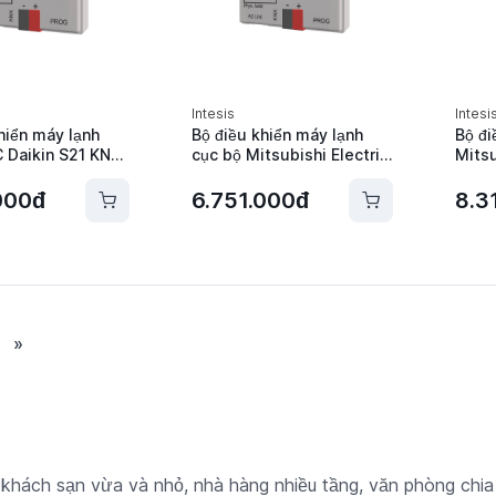
Intesis
Intesi
hiển máy lạnh
Bộ điều khiển máy lạnh
Bộ đi
C Daikin S21 KNX
cục bộ Mitsubishi Electric
Mits
 INKNXDAI001I000
Intesis -
Indus
INKNXMIT001I000
INKN
000đ
6.751.000đ
8.3
»
ư khách sạn vừa và nhỏ, nhà hàng nhiều tầng, văn phòng chi