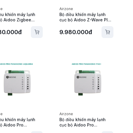
ne
Airzone
ều khiển máy lạnh
Bộ điều khiển máy lạnh
ộ Aidoo Zigbee
cục bộ Aidoo Z-Wave Plus
n P1P2 Sky Air/VRV
Daikin S21 Residential EU
ne - AZAI6ZBEDA1
Airzone - AZAI6ZWEDA0
80.000đ
9.980.000đ
ne
Airzone
ều khiển máy lạnh
Bộ điều khiển máy lạnh
ộ Aidoo Pro
cục bộ Aidoo Pro
sonic Aquarea
Panasonic PACi Airzone -