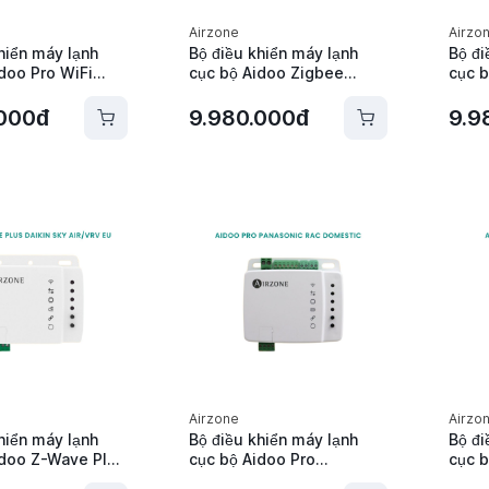
Airzone
Airzo
hiển máy lạnh
Bộ điều khiển máy lạnh
Bộ đi
doo Pro WiFi
cục bộ Aidoo Zigbee
cục b
1P2 Altherma CB
Daikin S21 Residential
Daiki
- AZAI6WSPDA4
Airzone - AZAI6ZBEDA0
Airzo
.000đ
9.980.000đ
9.9
Airzone
Airzo
hiển máy lạnh
Bộ điều khiển máy lạnh
Bộ đi
idoo Z-Wave Plus
cục bộ Aidoo Pro
cục b
P2 Sky Air / VRV
Panasonic RAC Domestic
Pana