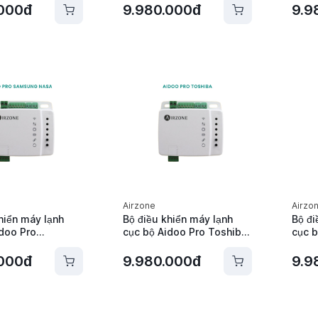
e -
Airzone - AZAI6WSPPA0
Airz
.000đ
9.980.000đ
9.9
EDA1
Airzone
Airzo
hiển máy lạnh
Bộ điều khiển máy lạnh
Bộ đi
idoo Pro
cục bộ Aidoo Pro Toshiba
cục b
Nasa Airzone -
Airzone - AZAI6WSPTOS
RAD A
PSA2
AZAI
.000đ
9.980.000đ
9.9