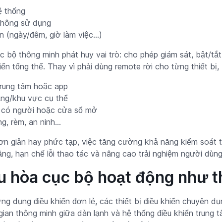
ệ thống
 không sử dụng
n (ngày/đêm, giờ làm việc…)
ục bộ thông minh phát huy vai trò: cho phép giám sát, bật/tắt
ển tổng thể. Thay vì phải dùng remote rời cho từng thiết bị,
trung tâm hoặc app
tầng/khu vực cụ thể
g có người hoặc cửa sổ mở
, rèm, an ninh...
ơn giản hay phức tạp, việc tăng cường khả năng kiểm soát t
năng, hạn chế lỗi thao tác và nâng cao trải nghiệm người dùng
ều hòa cục bộ hoạt động như t
g dụng điều khiển đơn lẻ, các thiết bị điều khiển chuyên 
ian thông minh giữa dàn lạnh và hệ thống điều khiển trung tâ