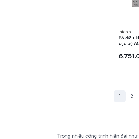
Intesis
Bộ điều k
cục bộ A
Intesis -
6.751.
1
2
Trong nhiều công trình hiện đại nh