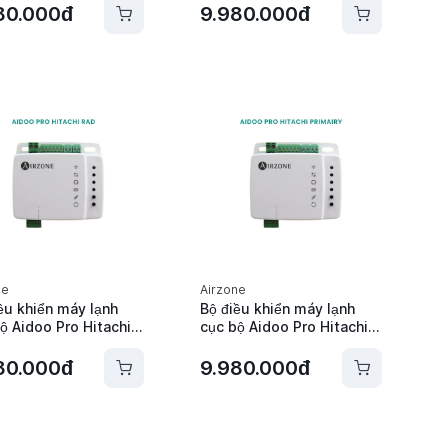
one - AZAI6WSPPA2
AZAI6WSPPAN
80.000đ
9.980.000đ
ne
Airzone
ều khiển máy lạnh
Bộ điều khiển máy lạnh
ộ Aidoo Pro Hitachi
cục bộ Aidoo Pro Hitachi
irzone -
Primairy Airzone -
6WSPHI2
AZAI6WSPHI3
80.000đ
9.980.000đ