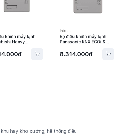
s
Intesis
ều khiển máy lạnh
Bộ điều khiển máy lạnh
ubishi Heavy
Panasonic KNX ECOi &
tries KNX Intesis -
PACi Intesis -
XMHI001R000
INKNXPAN001R000
14.000đ
8.314.000đ
a khu hay kho xưởng, hệ thống điều