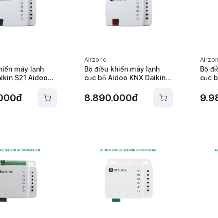
Airzone
Airzo
hiển máy lạnh
Bộ điều khiển máy lạnh
Bộ đi
ikin S21 Aidoo
cục bộ Aidoo KNX Daikin
cục b
n Residential
P1P2 Altherma 3 Airzone -
Daiki
- AZAI6KNX2DA0
AZAI6KNX2DA2
Airz
.000đ
8.890.000đ
9.9