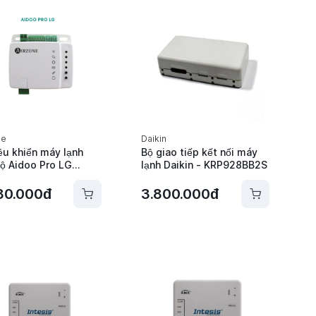
ne
Daikin
ều khiển máy lạnh
Bộ giao tiếp kết nối máy
ộ Aidoo Pro LG
lạnh Daikin - KRP928BB2S
one - AZAI6WSPLGE
80.000đ
3.800.000đ