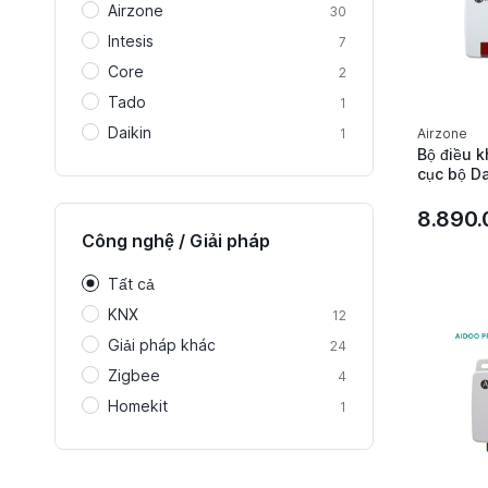
Airzone
30
Intesis
7
Core
2
Tado
1
Daikin
1
Airzone
Bộ điều k
cục bộ Da
KNX Daiki
Airzone 
8.890
Công nghệ / Giải pháp
Tất cả
KNX
12
Giải pháp khác
24
Zigbee
4
Homekit
1