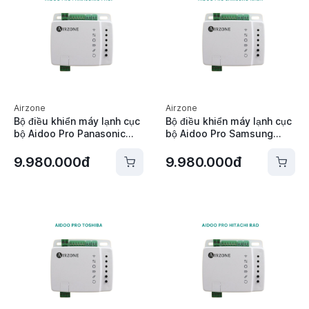
Airzone
Airzone
Bộ điều khiển máy lạnh cục
Bộ điều khiển máy lạnh cục
bộ Aidoo Pro Panasonic
bộ Aidoo Pro Samsung
PACi Airzone -
Nasa Airzone -
AZAI6WSPPAN
AZAI6WSPSA2
9.980.000đ
9.980.000đ