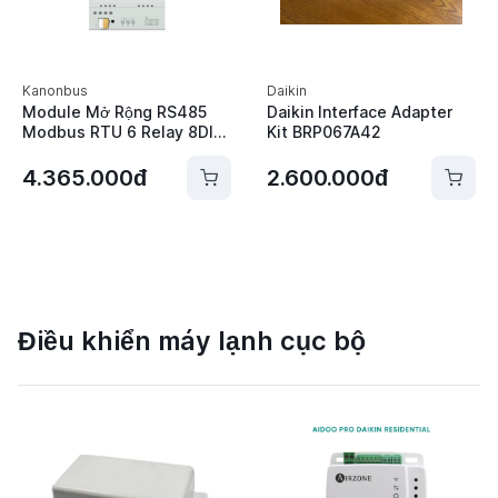
Kanonbus
Daikin
Module Mở Rộng RS485
Daikin Interface Adapter
Modbus RTU 6 Relay 8DI
Kit BRP067A42
8DO - Kanonbus
KCM6S8IO
4.365.000đ
2.600.000đ
Điều khiển máy lạnh cục bộ