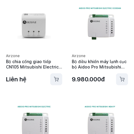
Airzone
Airzone
Bộ chia cổng giao tiếp
Bộ điều khiển máy lạnh cục
CN105 Mitsubishi Electric
bộ Aidoo Pro Mitsubishi
Airzone - AZX6ACCSPLMEL
Electric Ecodan Airzone -
AZAI6WSPME2
Liên hệ
9.980.000đ