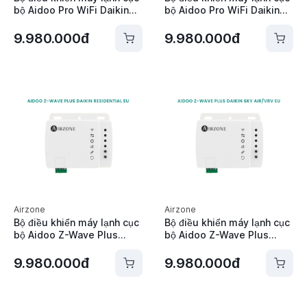
bộ Aidoo Pro WiFi Daikin
bộ Aidoo Pro WiFi Daikin
P1P2 Altherma Airzone -
P1P2 Altherma CB Airzone
AZAI6WSPDA2
- AZAI6WSPDA4
9.980.000đ
9.980.000đ
Airzone
Airzone
Bộ điều khiển máy lạnh cục
Bộ điều khiển máy lạnh cục
bộ Aidoo Z-Wave Plus
bộ Aidoo Z-Wave Plus
Daikin S21 Residential EU
Daikin P1P2 Sky Air / VRV
Airzone - AZAI6ZWEDA0
EU Airzone - AZAI6ZWEDA1
9.980.000đ
9.980.000đ