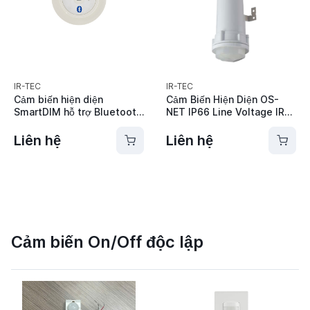
IR-TEC
IR-TEC
Cảm biến hiện diện
Cảm Biến Hiện Diện OS-
SmartDIM hỗ trợ Bluetooth
NET IP66 Line Voltage IR-
IR-TEC - LBD-509S
TEC ON-LRD-609SA
Liên hệ
Liên hệ
Cảm biến On/Off độc lập