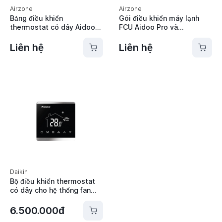
Airzone
Airzone
Bảng điều khiển
Gói điều khiển máy lạnh
thermostat có dây Aidoo
FCU Aidoo Pro và
Pro Blueface Airzone -
thermostat Blueface có
AZAI6BLUEZEROC
dây Airzone -
Liên hệ
Liên hệ
AZAI6WSPFANBFC
Daikin
Bộ điều khiển thermostat
có dây cho hệ thống fan
coil Daikin - AC8800
6.500.000đ