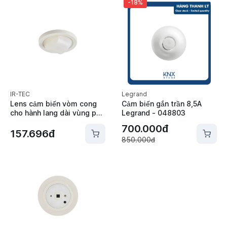
-18%
IR-TEC
Legrand
Lens cảm biến vòm cong
Cảm biến gắn trần 8,5A
cho hành lang dài vùng phủ
Legrand - 048803
x6 lần chiều cao (không
700.000đ
dùng ngoài trời IP-66) IR-
157.696đ
850.000đ
TEC - Lens L