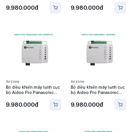
Mitsubishi Electric Airzone
Mitsubishi Heavy Airzone -
- AZAI6ZWEMEL
AZAI6ZWEMHI
9.980.000đ
9.980.000đ
Airzone
Airzone
Bộ điều khiển máy lạnh cục
Bộ điều khiển máy lạnh cục
bộ Aidoo Pro Panasonic
bộ Aidoo Pro Panasonic
RAC Domestic Airzone -
Aquarea Airzone -
AZAI6WSPPA0
AZAI6WSPPA2
9.980.000đ
9.980.000đ