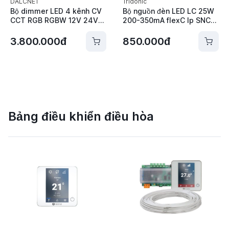
DALCNET
Tridonic
Bộ dimmer LED 4 kênh CV
Bộ nguồn đèn LED LC 25W
CCT RGB RGBW 12V 24V
200-350mA flexC lp SNC4
Bluetooth DALCNET
Tridonic - 87500992
3.800.000đ
850.000đ
Bảng điều khiển điều hòa