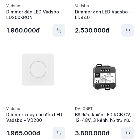
Vadsbo
Vadsbo
Dimmer đèn LED Vadsbo -
Dimmer đèn LED Vadsbo -
LD200KRON
LD440
1.960.000đ
2.530.000đ
Vadsbo
DALCNET
Dimmer xoay cho đèn LED
Bộ điều khiển LED RGB CV,
Vadsbo - VD200
12-48V, 3 kênh, hỗ trợ nút
nhấn N.O DALCNET -
DLC1248-3CV
1.965.000đ
3.800.000đ