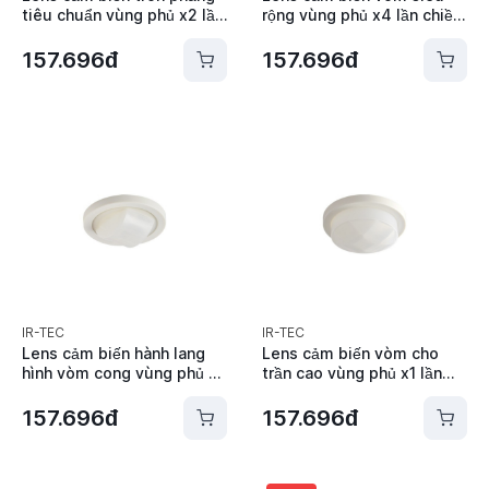
tiêu chuẩn vùng phủ x2 lần
rộng vùng phủ x4 lần chiều
chiều cao lắp đặt IR-TEC -
cao lắp đặt IR-TEC - Lens F
Lens D
157.696đ
157.696đ
IR-TEC
IR-TEC
Lens cảm biến hành lang
Lens cảm biến vòm cho
hình vòm cong vùng phủ x3
trần cao vùng phủ x1 lần
lần chiều cao (không dùng
chiều cao lắp đặt IR-TEC -
ngoài trời IP-66) IR-TEC -
Lens H
157.696đ
157.696đ
Lens G