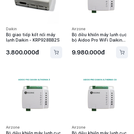
Daikin
Airzone
Bộ giao tiếp kết nối máy
Bộ điều khiển máy lạnh cục
lạnh Daikin - KRP928BB2S
bộ Aidoo Pro WiFi Daikin
S21 Residential Airzone -
AZAI6WSPDA0
3.800.000đ
9.980.000đ
Airzone
Airzone
Bộ điều khiển máy lạnh cục
Bộ điều khiển máy lạnh cục