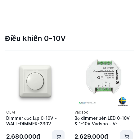
Điều khiển 0-10V
OEM
Vadsbo
Dimmer độc lập 0-10V -
Bộ dimmer đèn LED 0-10V
WALL-DIMMER-230V
& 1-10V Vadsbo - V-
40010DCCP-VP
2.680.000đ
2.629.000đ