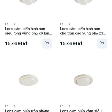
IR-TEC
IR-TEC
Lens cảm biến hình nón
Lens cảm biến hình nón
siêu rộng vùng phủ x6 lần
cho trần cao vùng phủ x3
chiều cao lắp đặp IR-TEC -
lần chiều cao lắp đặt IR-
Lens B
TEC - Lens C
157.696đ
157.696đ
IR-TEC
IR-TEC
Lens cảm biến tròn phẳng
Lens cảm biến vòm siêu