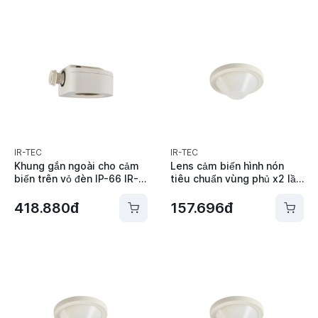
IR-TEC
IR-TEC
Khung gắn ngoài cho cảm
Lens cảm biến hình nón
biến trên vỏ đèn IP-66 IR-
tiêu chuẩn vùng phủ x2 lần
TEC - PMB-500
chiều cao lắp đặt IR-TEC -
Lens A
418.880đ
157.696đ