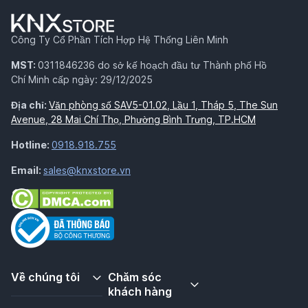
Công Ty Cổ Phần Tích Hợp Hệ Thống Liên Minh
MST:
0311846236 do sở kế hoạch đầu tư Thành phố Hồ
Chí Minh cấp ngày: 29/12/2025
Địa chỉ:
Văn phòng số SAV5-01.02, Lầu 1, Tháp 5, The Sun
Avenue, 28 Mai Chí Thọ, Phường Bình Trưng, TP.HCM
Hotline:
0918.918.755
Email:
sales@knxstore.vn
Về chúng tôi
Chăm sóc
khách hàng