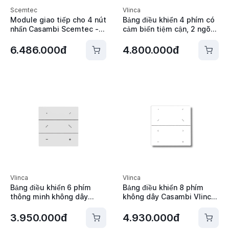
Scemtec
Vlinca
Module giao tiếp cho 4 nút
Bảng điều khiển 4 phím có
nhấn Casambi Scemtec -
cảm biến tiệm cận, 2 ngõ
SC-TI-CAS
ra ON/OFF Casambi Vlinca
- VBA-SSR4
6.486.000đ
4.800.000đ
Vlinca
Vlinca
Bảng điều khiển 6 phím
Bảng điều khiển 8 phím
thông minh không dây
không dây Casambi Vlinca
Casambi Vlinca - VBA-
- VBA-RCS8
RCS6
3.950.000đ
4.930.000đ