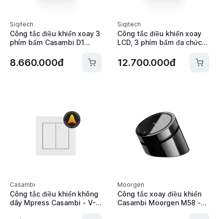
Siqitech
Siqitech
Công tắc điều khiển xoay 3
Công tắc điều khiển xoay
phím bấm Casambi D1
LCD, 3 phím bấm đa chức
Siqitech - XD1PN1L
năng Casambi D1 Siqitech
- XD1PN3L
8.660.000đ
12.700.000đ
Casambi
Moorgen
Công tắc điều khiển không
Công tắc xoay điều khiển
dây Mpress Casambi - V-
Casambi Moorgen M58 -
42B220X
TL8061