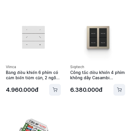
Vlinca
Siqitech
Bảng điều khiển 6 phím có
Công tắc điều khiển 4 phím
cảm biến tiệm cận, 2 ngõ
không dây Casambi
ra ON/OFF Casambi Vlinca
Siqitech D1-CB02
- VBA-SSR6
4.960.000đ
6.380.000đ