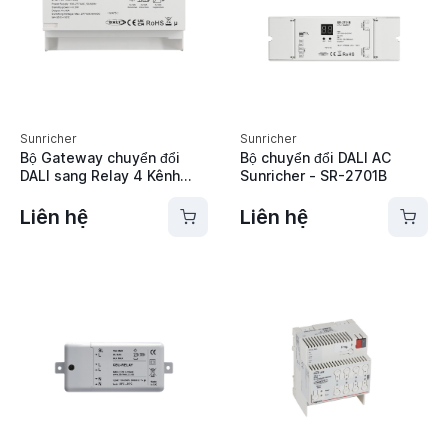
Sunricher
Sunricher
Bộ Gateway chuyển đổi
Bộ chuyển đổi DALI AC
DALI sang Relay 4 Kênh
Sunricher - SR-2701B
Sunricher SR-DARM16-
DIN4
Liên hệ
Liên hệ