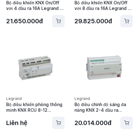
Bộ điều khiển KNX On/Off
Bộ điều khiển KNX On/Off
với 4 đầu ra 16A Legrand -
với 8 đầu ra 16A Legrand -
002680
002681
21.650.000đ
29.825.000đ
Legrand
Legrand
Bộ điều khiển phòng thông
Bộ điều chỉnh độ sáng đa
minh KNX RCU 8-12
năng KNX 2-4 đầu ra
module Legrand - 048408
500VA Legrand - 002686
Liên hệ
20.014.000đ