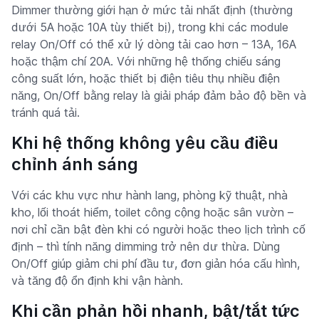
Dimmer thường giới hạn ở mức tải nhất định (thường
dưới 5A hoặc 10A tùy thiết bị), trong khi các module
relay On/Off có thể xử lý dòng tải cao hơn – 13A, 16A
hoặc thậm chí 20A. Với những hệ thống chiếu sáng
công suất lớn, hoặc thiết bị điện tiêu thụ nhiều điện
năng, On/Off bằng relay là giải pháp đảm bảo độ bền và
tránh quá tải.
Khi hệ thống không yêu cầu điều
chỉnh ánh sáng
Với các khu vực như hành lang, phòng kỹ thuật, nhà
kho, lối thoát hiểm, toilet công cộng hoặc sân vườn –
nơi chỉ cần bật đèn khi có người hoặc theo lịch trình cố
định – thì tính năng dimming trở nên dư thừa. Dùng
On/Off giúp giảm chi phí đầu tư, đơn giản hóa cấu hình,
và tăng độ ổn định khi vận hành.
Khi cần phản hồi nhanh, bật/tắt tức