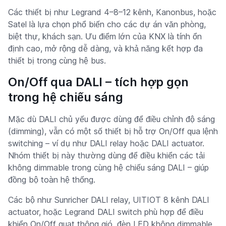
Các thiết bị như Legrand 4–8–12 kênh, Kanonbus, hoặc
Satel là lựa chọn phổ biến cho các dự án văn phòng,
biệt thự, khách sạn. Ưu điểm lớn của KNX là tính ổn
định cao, mở rộng dễ dàng, và khả năng kết hợp đa
thiết bị trong cùng hệ bus.
On/Off qua DALI – tích hợp gọn
trong hệ chiếu sáng
Mặc dù DALI chủ yếu được dùng để điều chỉnh độ sáng
(dimming), vẫn có một số thiết bị hỗ trợ On/Off qua lệnh
switching – ví dụ như DALI relay hoặc DALI actuator.
Nhóm thiết bị này thường dùng để điều khiển các tải
không dimmable trong cùng hệ chiếu sáng DALI – giúp
đồng bộ toàn hệ thống.
Các bộ như Sunricher DALI relay, UITIOT 8 kênh DALI
actuator, hoặc Legrand DALI switch phù hợp để điều
khiển On/Off quạt thông gió, đèn LED không dimmable,