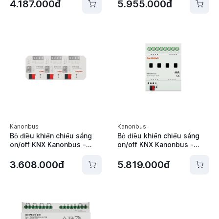
CBU-RLVF-1P
4.187.000đ
5.955.000đ
Kanonbus
Kanonbus
Bộ điều khiển chiếu sáng
Bộ điều khiển chiếu sáng
on/off KNX Kanonbus -
on/off KNX Kanonbus -
KTE310MS
KTE04R/08R/12R-20S
3.608.000đ
5.819.000đ