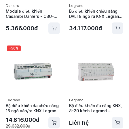
Danlers
Legrand
Module điều khiển
Bộ điều khiển chiếu sáng
Casambi Danlers - CBU-
DALI 8 ngõ ra KNX Legrand
RELAY
- 002663
5.366.000đ
34.117.000đ
-50%
Legrand
Legrand
Bộ điều khiển đa chức năng
Bộ điều khiển đa năng KNX,
16 ngõ vào/ra KNX Legrand
8-20 kênh Legrand -
- 048422
002678
14.816.000đ
Liên hệ
29.632.000đ