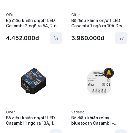
Olfer
Olfer
Bộ điều khiển on/off LED
Bộ điều khiển on/off LED
Casambi 2 ngõ ra 5A, 2 ngõ
Casambi 1 ngõ ra 10A Dry
vào nút nhấn Olfer - CBU-
Contact, 2 ngõ vào nút
2RL-2P
nhấn Olfer - CBU-RL-2P
4.452.000đ
3.980.000đ
Olfer
Vadsbo
Bộ điều khiển on/off LED
Bộ điều khiển relay
Casambi 1 ngõ ra 13A, 1
bluetooth Casambi -
ngõ vào nút nhấn Olfer -
R3000WCM