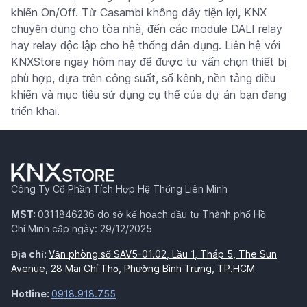
khiển On/Off. Từ Casambi không dây tiện lợi, KNX
chuyên dụng cho tòa nhà, đến các module DALI relay
hay relay độc lập cho hệ thống dân dụng. Liên hệ với
KNXStore ngay hôm nay để được tư vấn chọn thiết bị
phù hợp, dựa trên công suất, số kênh, nền tảng điều
khiển và mục tiêu sử dụng cụ thể của dự án bạn đang
triển khai.
Công Ty Cổ Phần Tích Hợp Hệ Thống Liên Minh
MST:
0311846236 do sở kế hoạch đầu tư Thành phố Hồ
Chí Minh cấp ngày: 29/12/2025
Địa chỉ:
Văn phòng số SAV5-01.02, Lầu 1, Tháp 5, The Sun
Avenue, 28 Mai Chí Thọ, Phường Bình Trưng, TP.HCM
Hotline:
0918.918.755