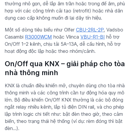
thường nhỏ gọn, dễ lắp âm trần hoặc trong đế âm, phù
hợp với các công trình cải tạo (retrofit) hoặc nhà dân
dụng cao cấp không muốn đi lại dây tín hiệu.
Một số dòng tiêu biểu như Olfer
CBU-2RL-2P
, Vadsbo
Casambi
R3000WCM
hoặc Vlinca
VBU-R1-BI
hỗ trợ
On/Off 1–2 kênh, chịu tải 5A–13A, dễ cấu hình, hỗ trợ
hoạt động độc lập hoặc theo nhóm/cảnh.
On/Off qua KNX – giải pháp cho tòa
nhà thông minh
KNX là chuẩn điều khiển mở, chuyên dùng cho tòa nhà
thông minh và các công trình cần tự động hóa quy mô
lớn. Bộ điều khiển On/Off KNX thường là các bộ đóng
ngắt relay nhiều kênh, lắp tủ điện DIN rail, và cho phép
lập trình logic chi tiết như: bật đèn theo giờ, theo cảm
biến, theo trạng thái hệ thống (ví dụ: rèm đóng thì bật
đèn…).