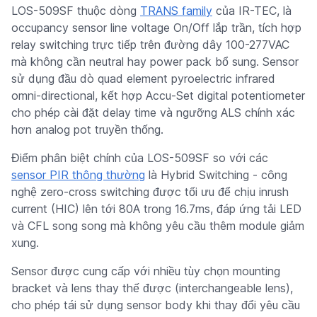
LOS-509SF thuộc dòng
TRANS family
của IR-TEC, là
occupancy sensor line voltage On/Off lắp trần, tích hợp
relay switching trực tiếp trên đường dây 100-277VAC
mà không cần neutral hay power pack bổ sung. Sensor
sử dụng đầu dò quad element pyroelectric infrared
omni-directional, kết hợp Accu-Set digital potentiometer
cho phép cài đặt delay time và ngưỡng ALS chính xác
hơn analog pot truyền thống.
Điểm phân biệt chính của LOS-509SF so với các
sensor PIR thông thường
là Hybrid Switching - công
nghệ zero-cross switching được tối ưu để chịu inrush
current (HIC) lên tới 80A trong 16.7ms, đáp ứng tải LED
và CFL song song mà không yêu cầu thêm module giảm
xung.
Sensor được cung cấp với nhiều tùy chọn mounting
bracket và lens thay thế được (interchangeable lens),
cho phép tái sử dụng sensor body khi thay đổi yêu cầu