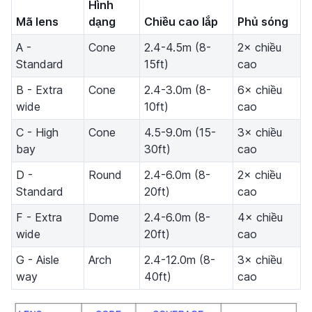
Hình
Mã lens
dạng
Chiều cao lắp
Phủ sóng
A -
Cone
2.4-4.5m (8-
2× chiều
Standard
15ft)
cao
B - Extra
Cone
2.4-3.0m (8-
6× chiều
wide
10ft)
cao
C - High
Cone
4.5-9.0m (15-
3× chiều
bay
30ft)
cao
D -
Round
2.4-6.0m (8-
2× chiều
Standard
20ft)
cao
F - Extra
Dome
2.4-6.0m (8-
4× chiều
wide
20ft)
cao
G - Aisle
Arch
2.4-12.0m (8-
3× chiều
way
40ft)
cao