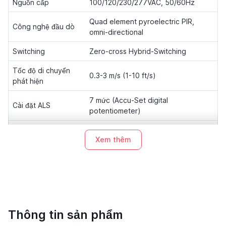
Nguồn cấp
100/120/230/277VAC, 50/60Hz
Quad element pyroelectric PIR,
Công nghệ đầu dò
omni-directional
Switching
Zero-cross Hybrid-Switching
Tốc độ di chuyển
0.3-3 m/s (1-10 ft/s)
phát hiện
7 mức (Accu-Set digital
Cài đặt ALS
potentiometer)
Cài đặt delay time
10"/1'/3'/5'/10'/20'/30' (7 mức)
Xem thêm
Nhiệt độ vận hành
-40°C đến +70°C (-40°F đến 158°F)
Kích thước
Ø60 × H37mm (Ø2.36" × H1.45")
Bảo vệ inrush
Max. 80A / 16.7ms
current
Thông tin sản phẩm