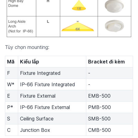
Tùy chọn mounting:
Mã
Kiểu lắp
Bracket đi kèm
F
Fixture Integrated
-
W*
IP-66 Fixture Integrated
-
E
Fixture External
EMB-500
P*
IP-66 Fixture External
PMB-500
S
Ceiling Surface
SMB-500
C
Junction Box
CMB-500