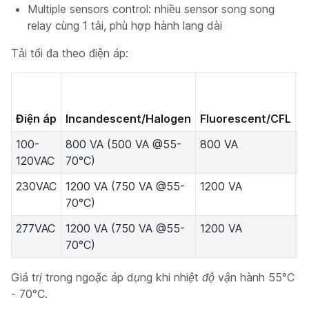
Multiple sensors control: nhiều sensor song song
relay cùng 1 tải, phù hợp hành lang dài
Tải tối đa theo điện áp:
B
E
Điện áp
Incandescent/Halogen
Fluorescent/CFL
(
100-
800 VA (500 VA @55-
800 VA
5
120VAC
70°C)
230VAC
1200 VA (750 VA @55-
1200 VA
1
70°C)
277VAC
1200 VA (750 VA @55-
1200 VA
1
70°C)
Giá trị trong ngoặc áp dụng khi nhiệt độ vận hành 55°C
- 70°C.