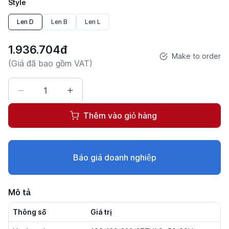
Style
Len D
Len B
Len L
1.936.704đ
Make to order
(Giá đã bao gồm VAT)
Thêm vào giỏ hàng
Báo giá doanh nghiệp
Mô tả
Thông số
Giá trị