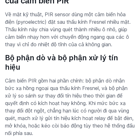
của cảm biến PIR
Về mặt kỹ thuật, PIR sensor dùng một cảm biến hỏa
điện (pyroelectric) đặt sau thấu kính Fresnel nhiều mặt.
Thấu kính này chia vùng quét thành nhiều ô nhỏ, giúp
cảm biến nhạy hơn với chuyển động ngang qua các ô
thay vì chỉ đo nhiệt độ tĩnh của cả không gian.
Bộ phận dò và bộ phận xử lý tín
hiệu
Cảm biến PIR gồm hai phần chính: bộ phận dò nhận
bức xạ hồng ngoại qua thấu kính Fresnel, và bộ phận
xử lý so sánh sự thay đổi tín hiệu theo thời gian để
quyết định có kích hoạt hay không. Khi mức bức xạ
thay đổi đột ngột, chẳng hạn lúc có người đi qua vùng
quét, mạch xử lý gửi tín hiệu kích hoạt relay để bật đèn,
mở khóa, hoặc kéo còi báo động tùy theo hệ thống đấu
nối phía sau.