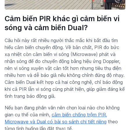
Cảm biến PIR khác gì cảm biến vi
sóng và cảm biến Dual?
Câu hỏi này rất nhiều người thắc mắc khi bắt đầu tìm
hiểu cảm biến chuyển động. Về bản chất, PIR đo bức
xạ nhiệt còn cảm biến vi sóng (Microwave) phát và
nhận sóng để đo chuyển động bằng hiệu ứng Doppler,
nên vi sóng xuyên vật cản tốt hơn nhưng tiêu thụ điện
nhiều hơn và dễ báo giả nếu không chỉnh đúng độ nhạy.
Cảm biến Dual kết hợp cả hai công nghệ, chỉ báo động
khi cả PIR lẫn vi sóng cùng phát hiện, giúp giảm đáng kể
tình trạng báo động giả.
Nếu bạn đang phân vân nên chọn loại nào cho không
gian cụ thể của mình,
cảm biến chống trộm PIR,
Microwave và Dual có bài so sánh chi tiết riêng
theo
từng tình huống lắp đặt thực tế.