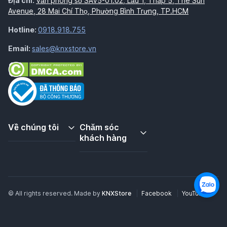
Địa chỉ:
Văn phòng số SAV5-01.02, Lầu 1, Tháp 5, The Sun
Avenue, 28 Mai Chí Thọ, Phường Bình Trưng, TP.HCM
Hotline:
0918.918.755
Email:
sales@knxstore.vn
Về chúng tôi
Chăm sóc
khách hàng
© All rights reserved. Made by
KNXStore
Facebook
YouTube