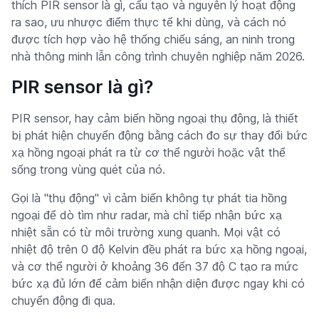
thích PIR sensor là gì, cấu tạo và nguyên lý hoạt động
ra sao, ưu nhược điểm thực tế khi dùng, và cách nó
được tích hợp vào hệ thống chiếu sáng, an ninh trong
nhà thông minh lẫn công trình chuyên nghiệp năm 2026.
PIR sensor là gì?
PIR sensor, hay cảm biến hồng ngoại thụ động, là thiết
bị phát hiện chuyển động bằng cách đo sự thay đổi bức
xạ hồng ngoại phát ra từ cơ thể người hoặc vật thể
sống trong vùng quét của nó.
Gọi là "thụ động" vì cảm biến không tự phát tia hồng
ngoại để dò tìm như radar, mà chỉ tiếp nhận bức xạ
nhiệt sẵn có từ môi trường xung quanh. Mọi vật có
nhiệt độ trên 0 độ Kelvin đều phát ra bức xạ hồng ngoại,
và cơ thể người ở khoảng 36 đến 37 độ C tạo ra mức
bức xạ đủ lớn để cảm biến nhận diện được ngay khi có
chuyển động đi qua.