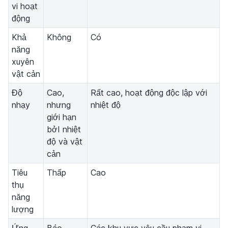
vi hoạt
động
Khả
Không
Có
năng
xuyên
vật cản
Độ
Cao,
Rất cao, hoạt động độc lập với
nhạy
nhưng
nhiệt độ
giới hạn
bởI nhiệt
độ và vật
cản
Tiêu
Thấp
Cao
thụ
năng
lượng