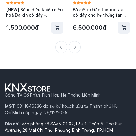
[NEW] Bảng điều khiển điều
Bộ điều khiển thermostat
hoà Daikin có dây -
có dây cho hệ thống fan
BRC1E63
coil Daikin - AC8800
1.500.000đ
6.500.000đ
Công Ty Cổ Phần Tích Hợp Hệ Thống Liên Minh
MST:
0311846236 do sở kế hoạch đầu tư Thành phố Hồ
Chí Minh cấp ngày: 29/12/2025
Địa chỉ:
Văn phòng số SAV5-01.02, Lầu 1, Tháp 5, The Sun
Avenue, 28 Mai Chí Thọ, Phường Bình Trưng, TP.HCM