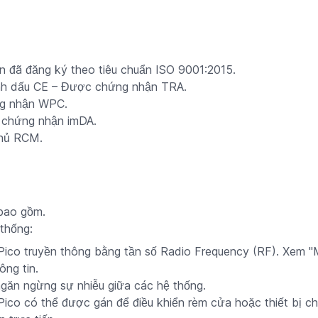
n đã đăng ký theo tiêu chuẩn ISO 9001:2015.
nh dấu CE – Được chứng nhận TRA.
g nhận WPC.
 chứng nhận imDA.
thủ RCM.
bao gồm.
thống:
Pico truyền thông bằng tần số Radio Frequency (RF). Xem "
ng tin.
ngăn ngừng sự nhiễu giữa các hệ thống.
Pico có thể được gán để điều khiển rèm cửa hoặc thiết bị ch