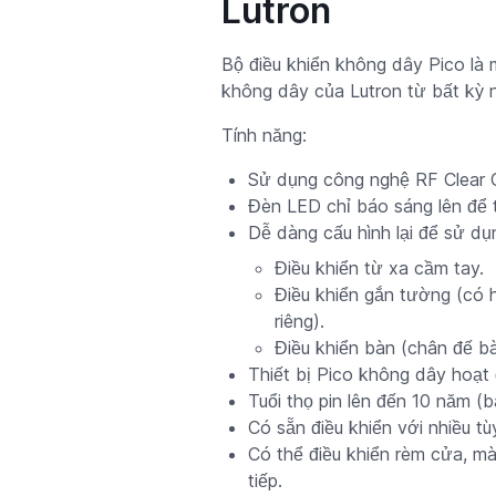
Lutron
Bộ điều khiển không dây Pico là m
không dây của Lutron từ bất kỳ n
Tính năng:
Sử dụng công nghệ RF Clear C
Đèn LED chỉ báo sáng lên để t
Dễ dàng cấu hình lại để sử dụ
Điều khiển từ xa cầm tay.
Điều khiển gắn tường (có 
riêng).
Điều khiển bàn (chân đế b
Thiết bị Pico không dây hoạt 
Tuổi thọ pin lên đến 10 năm 
Có sẵn điều khiển với nhiều t
Có thể điều khiển rèm cửa, mà
tiếp.