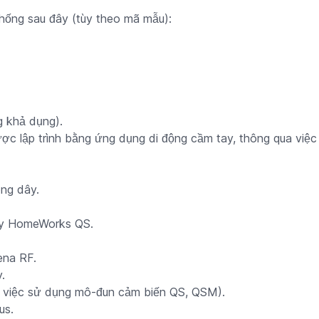
hống sau đây (tùy theo mã mẫu):
 khả dụng).
ợc lập trình bằng ứng dụng di động cầm tay, thông qua vi
ng dây.
ây HomeWorks QS.
ena RF.
.
 việc sử dụng mô-đun cảm biến QS, QSM).
us.