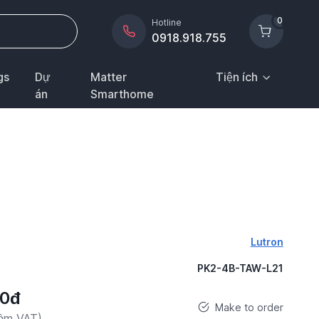
0
Hotline
0918.918.755
gs
Dự
Matter
Tiện ích
án
Smarthome
Lutron
PK2-4B-TAW-L21
00đ
Make to order
gồm VAT)