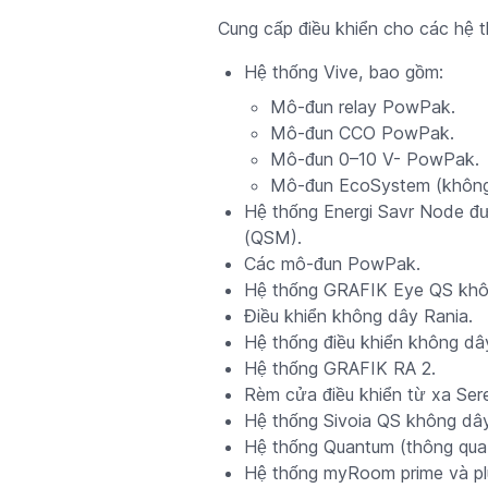
Cung cấp điều khiển cho các hệ t
Hệ thống Vive, bao gồm:
Mô-đun relay PowPak.
Mô-đun CCO PowPak.
Mô-đun 0–10 V- PowPak.
Mô-đun EcoSystem (không
Hệ thống Energi Savr Node đư
(QSM).
Các mô-đun PowPak.
Hệ thống GRAFIK Eye QS khô
Điều khiển không dây Rania.
Hệ thống điều khiển không d
Hệ thống GRAFIK RA 2.
Rèm cửa điều khiển từ xa Ser
Hệ thống Sivoia QS không dây
Hệ thống Quantum (thông qua
Hệ thống myRoom prime và pl