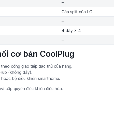
–
Cáp split của LG
–
4 dây × 4
–
ối cơ bản CoolPlug
 theo cổng giao tiếp đặc thù của hãng.
Hub (không dây).
r hoặc bộ điều khiển smarthome.
và cấp quyền điều khiển điều hòa.