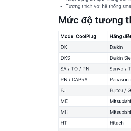
Tương thích với hệ thống sma
Mức độ tương t
Model CoolPlug
Hãng điề
DK
Daikin
DKS
Daikin Sie
SA / TO / PN
Sanyo / T
PN / CAPRA
Panasonic
FJ
Fujitsu / 
ME
Mitsubishi
MH
Mitsubish
HT
Hitachi