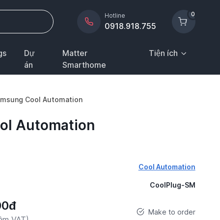
0
Hotline
0918.918.755
gs
Dự
Matter
Tiện ích
án
Smarthome
Samsung Cool Automation
ol Automation
Cool Automation
CoolPlug-SM
00đ
Make to order
gồm VAT)