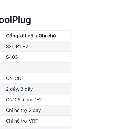
oolPlug
Cổng kết nối / Ghi chú
S21, P1 P2
S403
–
CN-CNT
2 dây, 3 dây
CN105, chân 1–2
Chỉ hỗ trợ 2 dây
Chỉ hỗ trợ VRF