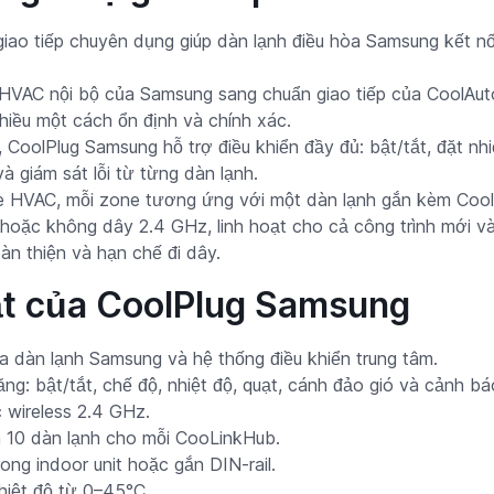
ao tiếp chuyên dụng giúp dàn lạnh điều hòa Samsung kết nối
c HVAC nội bộ của Samsung sang chuẩn giao tiếp của CoolAut
chiều một cách ổn định và chính xác.
CoolPlug Samsung hỗ trợ điều khiển đầy đủ: bật/tắt, đặt nhi
và giám sát lỗi từ từng dàn lạnh.
ne HVAC, mỗi zone tương ứng với một dàn lạnh gắn kèm Cool
 hoặc không dây 2.4 GHz, linh hoạt cho cả công trình mới và 
oàn thiện và hạn chế đi dây.
ật của CoolPlug Samsung
ữa dàn lạnh Samsung và hệ thống điều khiển trung tâm.
g: bật/tắt, chế độ, nhiệt độ, quạt, cánh đảo gió và cảnh báo
c wireless 2.4 GHz.
 10 dàn lạnh cho mỗi CooLinkHub.
rong indoor unit hoặc gắn DIN-rail.
hiệt độ từ 0–45°C.