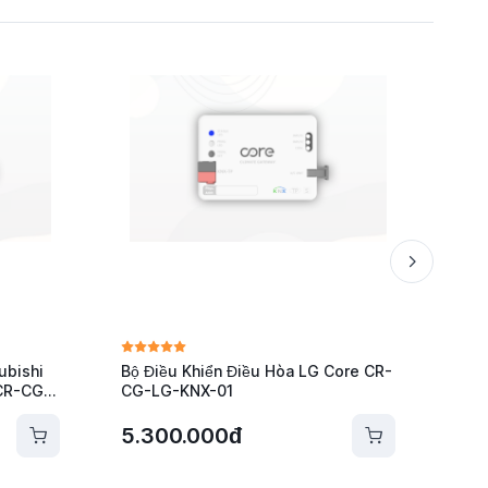
ubishi
Bộ Điều Khiển Điều Hòa LG Core CR-
Bộ Đ
 CR-CG-
CG-LG-KNX-01
Cor
5.300.000đ
5.