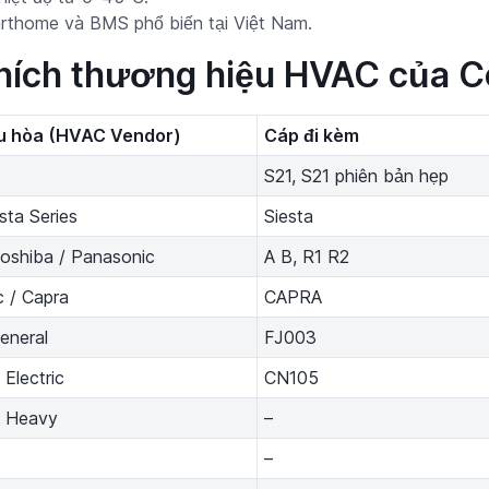
rthome và BMS phổ biến tại Việt Nam.
hích thương hiệu HVAC của C
u hòa (HVAC Vendor)
Cáp đi kèm
S21, S21 phiên bản hẹp
sta Series
Siesta
oshiba / Panasonic
A B, R1 R2
 / Capra
CAPRA
General
FJ003
 Electric
CN105
i Heavy
–
–