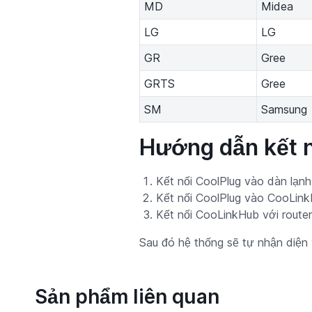
MD
Midea
LG
LG
GR
Gree
GRTS
Gree
SM
Samsung
Hướng dẫn kết n
Kết nối CoolPlug vào dàn lạnh
Kết nối CoolPlug vào CooLink
Kết nối CooLinkHub với route
Sau đó hệ thống sẽ tự nhận diện 
Sản phẩm liên quan