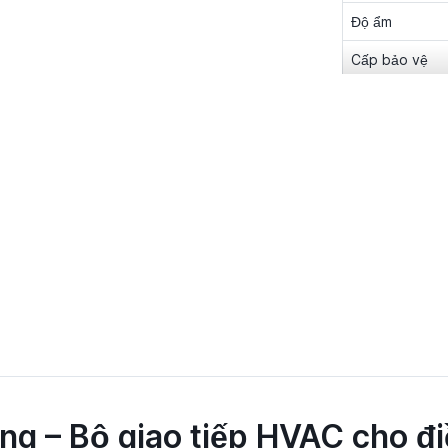
Độ ẩm
Cấp bảo vệ
Kích thước
Trọng lượng
Phương pháp l
Chứng nhận
g – Bộ giao tiếp HVAC cho đ