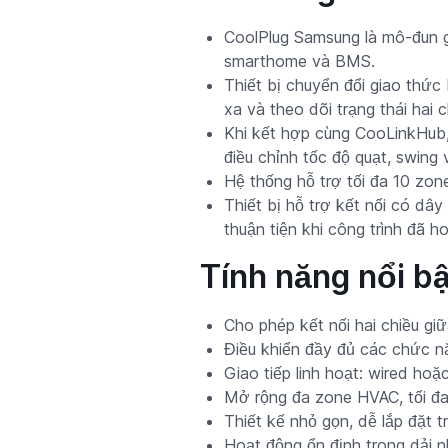
CoolPlug Samsung là mô-đun gi
smarthome và BMS.
Thiết bị chuyển đổi giao thứ
xa và theo dõi trạng thái hai 
Khi kết hợp cùng CooLinkHub, 
điều chỉnh tốc độ quạt, swing 
Hệ thống hỗ trợ tối đa 10 zo
Thiết bị hỗ trợ kết nối có dây
thuận tiện khi công trình đã h
Tính năng nổi b
Cho phép kết nối hai chiều gi
Điều khiển đầy đủ các chức năn
Giao tiếp linh hoạt: wired hoặ
Mở rộng đa zone HVAC, tối đa
Thiết kế nhỏ gọn, dễ lắp đặt t
Hoạt động ổn định trong dải n