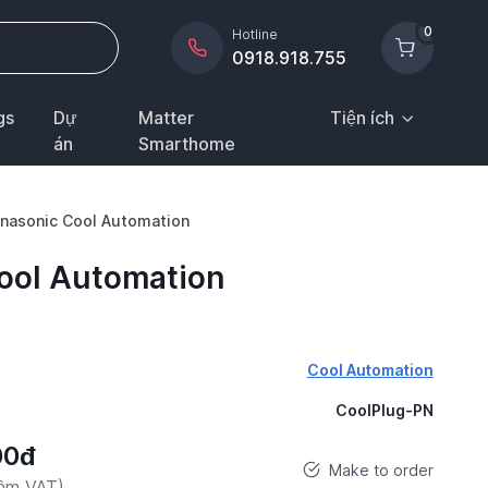
0
Hotline
0918.918.755
gs
Dự
Matter
Tiện ích
án
Smarthome
anasonic Cool Automation
Cool Automation
Cool Automation
CoolPlug-PN
00đ
Make to order
gồm VAT)