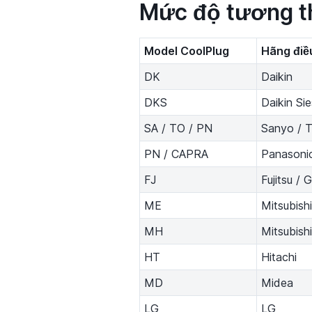
Mức độ tương t
Model CoolPlug
Hãng điề
DK
Daikin
DKS
Daikin Sie
SA / TO / PN
Sanyo / T
PN / CAPRA
Panasonic
FJ
Fujitsu / 
ME
Mitsubishi
MH
Mitsubish
HT
Hitachi
MD
Midea
LG
LG