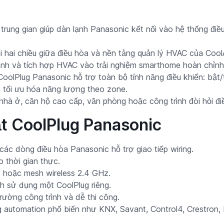
 trung gian giúp dàn lạnh Panasonic kết nối vào hệ thống điề
i hai chiều giữa điều hòa và nền tảng quản lý HVAC của Coo
hành và tích hợp HVAC vào trải nghiệm smarthome hoàn chỉnh
olPlug Panasonic hỗ trợ toàn bộ tính năng điều khiển: bật/tắ
và tối ưu hóa năng lượng theo zone.
nhà ở, căn hộ cao cấp, văn phòng hoặc công trình đòi hỏi điề
ật CoolPlug Panasonic
các dòng điều hòa Panasonic hỗ trợ giao tiếp wiring.
 thời gian thực.
ây hoặc mesh wireless 2.4 GHz.
h sử dụng một CoolPlug riêng.
rường công trình và dễ thi công.
g automation phổ biến như KNX, Savant, Control4, Crestron,