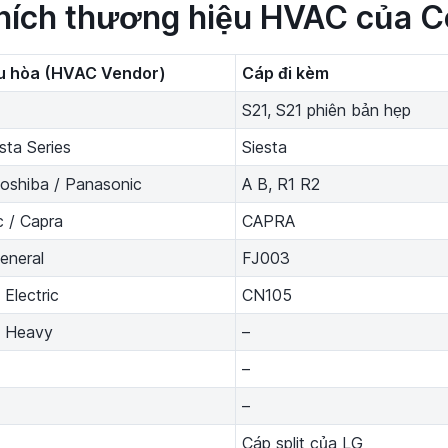
hích thương hiệu HVAC của C
u hòa (HVAC Vendor)
Cáp đi kèm
S21, S21 phiên bản hẹp
sta Series
Siesta
oshiba / Panasonic
A B, R1 R2
 / Capra
CAPRA
General
FJ003
 Electric
CN105
i Heavy
–
–
–
Cáp split của LG