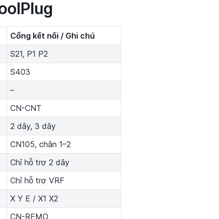
oolPlug
Cổng kết nối / Ghi chú
S21, P1 P2
S403
–
CN-CNT
2 dây, 3 dây
CN105, chân 1–2
Chỉ hỗ trợ 2 dây
Chỉ hỗ trợ VRF
X Y E / X1 X2
CN-REMO