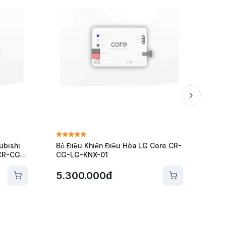
ubishi
Bộ Điều Khiển Điều Hòa LG Core CR-
Bộ Đ
 CR-CG-
CG-LG-KNX-01
Cor
5.300.000đ
5.