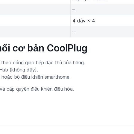
–
4 dây × 4
–
ối cơ bản CoolPlug
 theo cổng giao tiếp đặc thù của hãng.
Hub (không dây).
r hoặc bộ điều khiển smarthome.
và cấp quyền điều khiển điều hòa.