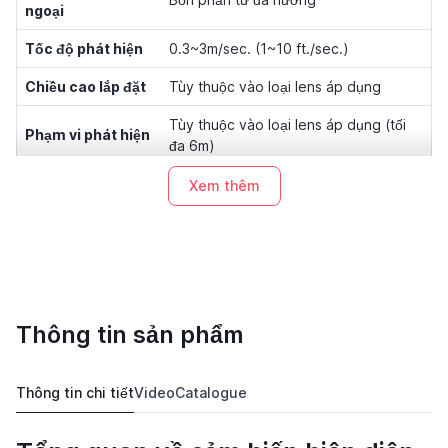
ngoại
Tốc độ phát hiện
0.3~3m/sec. (1~10 ft./sec.)
Chiều cao lắp đặt
Tùy thuộc vào loại lens áp dụng
Tùy thuộc vào loại lens áp dụng (tối
Phạm vi phát hiện
đa 6m)
Cài đặt thời gian
T/1’/3’/5’/10’/20’/30’, T=2 sec. thử
Xem thêm
OFF
nghiệm
Độ ẩm hoạt động
Tối đa 95% RH
Nhiệt độ hoạt
-20°C~50°C (-4°F~122°F)
động
Thông tin sản phẩm
Kích thước
Ø60, H37mm (Ø2.36”, H1.45”)
Thông tin chi tiết
Video
Catalogue