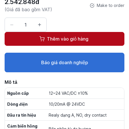
2.542.848đ
Make to order
(Giá đã bao gồm VAT)
Thêm vào giỏ hàng
Báo giá doanh nghiệp
Mô tả
Nguồn cấp
12~24 VAC/DC ±10%
Dòng điện
10/20mA @ 24VDC
Đầu ra tín hiệu
Realy dạng A, NO, dry contact
Cảm biến hồng
Bốn phần tử đa hướng