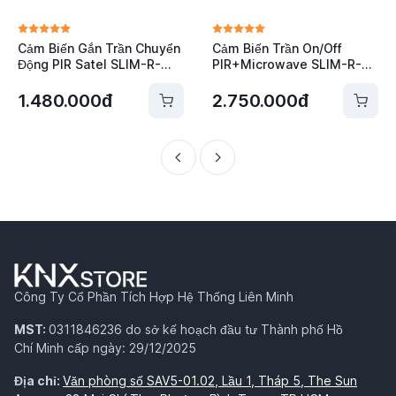
Cảm Biến Gắn Trần Chuyển
Cảm Biến Trần On/Off
Động PIR Satel SLIM-R-
PIR+Microwave SLIM-R-
PIR-AC
DUAL-AC
1.480.000đ
2.750.000đ
Công Ty Cổ Phần Tích Hợp Hệ Thống Liên Minh
MST:
0311846236 do sở kế hoạch đầu tư Thành phố Hồ
Chí Minh cấp ngày: 29/12/2025
Địa chỉ:
Văn phòng số SAV5-01.02, Lầu 1, Tháp 5, The Sun