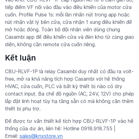
tiếp điểm VF nối vào đầu vào điều khiển của motor cửa
cuốn. Profile Pulse 1s: mỗi lần nhấn nút trong app hoặc
nút nhấn vật lý bên cửa, cửa nhận 1 xung điều khiển để
mở hoặc đóng. Toàn bộ đội nhân viên dùng chung
Casambi app để điều khiển cửa và đèn kho từ cùng giao
diện, không cần remote cửa cuốn riêng.
Kết luận
CBU-RLVF-1P là relay Casambi duy nhất có đầu ra volt-
free, mở ra khả năng tích hợp Casambi với hệ thống
HVAC, cửa cuốn, PLC và bất kỳ thiết bị nào có dry
contact input. Ba chế độ nguồn (AC, 24V, 12V) cho phép
lắp đặt linh hoạt tùy hạ tầng sẵn có mà không cần thêm
thiết bị phụ trợ.
Để được tư vấn thiết kế tích hợp CBU-RLVF-1P vào hệ
thống của dự án, liên hệ: Hotline 0918.918.755 |
Email:
sales@knxstore.vn