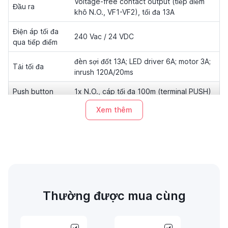
Voltage-free contact output (tiếp điểm
Đầu ra
khô N.O., VF1-VF2), tối đa 13A
Điện áp tối đa
240 Vac / 24 VDC
qua tiếp điểm
đèn sợi đốt 13A; LED driver 6A; motor 3A;
Tải tối đa
inrush 120A/20ms
Push button
1x N.O., cáp tối đa 100m (terminal PUSH)
Xem thêm
BLE 4.0/5.0, 2402–2483 MHz, +7 dBm,
Bluetooth
đến 150m, Long Range hỗ trợ
Kích thước
44 x 57 x 25 mm, 50g, IP20
Chứng nhận
CE, UKCA, RoHS, REACH
Thường được mua cùng