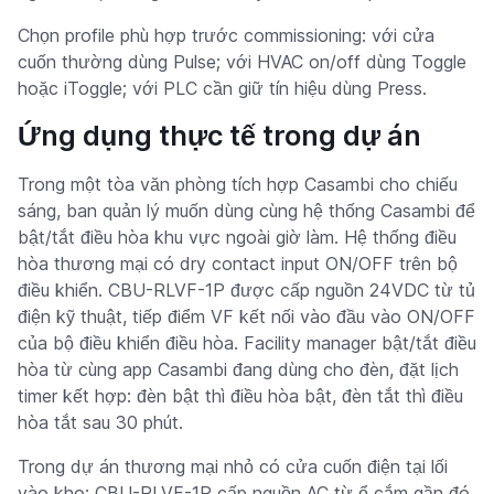
Chọn profile phù hợp trước commissioning: với cửa
cuốn thường dùng Pulse; với HVAC on/off dùng Toggle
hoặc iToggle; với PLC cần giữ tín hiệu dùng Press.
Ứng dụng thực tế trong dự án
Trong một tòa văn phòng tích hợp Casambi cho chiếu
sáng, ban quản lý muốn dùng cùng hệ thống Casambi để
bật/tắt điều hòa khu vực ngoài giờ làm. Hệ thống điều
hòa thương mại có dry contact input ON/OFF trên bộ
điều khiển. CBU-RLVF-1P được cấp nguồn 24VDC từ tủ
điện kỹ thuật, tiếp điểm VF kết nối vào đầu vào ON/OFF
của bộ điều khiển điều hòa. Facility manager bật/tắt điều
hòa từ cùng app Casambi đang dùng cho đèn, đặt lịch
timer kết hợp: đèn bật thì điều hòa bật, đèn tắt thì điều
hòa tắt sau 30 phút.
Trong dự án thương mại nhỏ có cửa cuốn điện tại lối
vào kho: CBU-RLVF-1P cấp nguồn AC từ ổ cắm gần đó,