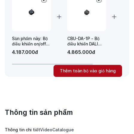
Sản phẩm này: Bộ
CBU-DA-1P - Bộ
Công 
điều khiển on/off
điều khiển DALI
khiển
LED Casambi 1 ngõ
Casambi Olfer
khôn
4.187.000đ
4.865.000đ
6.38
ra 13A, 1 ngõ vào
Casam
nút nhấn Olfer -
D1-C
CBU-RLVF-1P
Thêm toàn bộ vào giỏ hàng
Thông tin sản phẩm
Thông tin chi tiết
Video
Catalogue