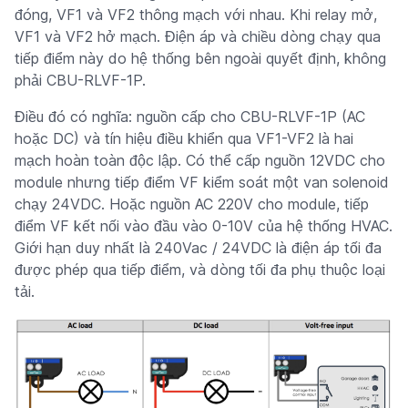
đóng, VF1 và VF2 thông mạch với nhau. Khi relay mở,
VF1 và VF2 hở mạch. Điện áp và chiều dòng chạy qua
tiếp điểm này do hệ thống bên ngoài quyết định, không
phải CBU-RLVF-1P.
Điều đó có nghĩa: nguồn cấp cho CBU-RLVF-1P (AC
hoặc DC) và tín hiệu điều khiển qua VF1-VF2 là hai
mạch hoàn toàn độc lập. Có thể cấp nguồn 12VDC cho
module nhưng tiếp điểm VF kiểm soát một van solenoid
chạy 24VDC. Hoặc nguồn AC 220V cho module, tiếp
điểm VF kết nối vào đầu vào 0-10V của hệ thống HVAC.
Giới hạn duy nhất là 240Vac / 24VDC là điện áp tối đa
được phép qua tiếp điểm, và dòng tối đa phụ thuộc loại
tải.