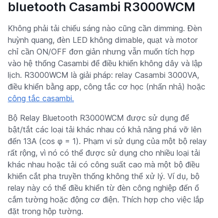
bluetooth Casambi R3000WCM
Không phải tải chiếu sáng nào cũng cần dimming. Đèn
huỳnh quang, đèn LED không dimable, quạt và motor
chỉ cần ON/OFF đơn giản nhưng vẫn muốn tích hợp
vào hệ thống Casambi để điều khiển không dây và lập
lịch. R3000WCM là giải pháp: relay Casambi 3000VA,
điều khiển bằng app, công tắc cơ học (nhấn nhả) hoặc
công tắc casambi.
Bộ Relay Bluetooth R3000WCM được sử dụng để
bật/tắt các loại tải khác nhau có khả năng phá vỡ lên
đến 13A (cos φ = 1). Phạm vi sử dụng của một bộ relay
rất rộng, vì nó có thể được sử dụng cho nhiều loại tải
khác nhau hoặc tải có công suất cao mà một bộ điều
khiển cắt pha truyền thống không thể xử lý. Ví dụ, bộ
relay này có thể điều khiển từ đèn công nghiệp đến ổ
cắm tường hoặc động cơ điện. Thích hợp cho việc lắp
đặt trong hộp tường.