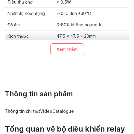
Tiêu thụ chờ
< 0.5W
Nhiệt độ hoạt động
-20°C đến +30°C
Độ ẩm
0-80% không ngưng tụ
Kích thước
47.5 × 47.5 × 20mm
Trọng lượng
45g
Xem thêm
Tiết diện dây
2.5mm² (AWG 22)
Cấp bảo vệ
IP20
Chứng nhận
CE
Thông tin sản phẩm
Bảo hành
24 tháng
Xuất xứ
Thụy Điển
Thông tin chi tiết
Video
Catalogue
Tổng quan về bộ điều khiển relay