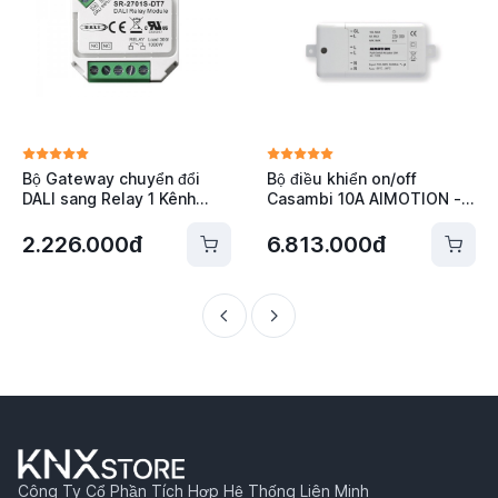
Bộ Gateway chuyển đổi
Bộ điều khiển on/off
DALI sang Relay 1 Kênh
Casambi 10A AIMOTION -
Sunricher SR-2701S-DT7
1023
2.226.000đ
6.813.000đ
Công Ty Cổ Phần Tích Hợp Hệ Thống Liên Minh