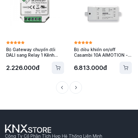
Bộ Gateway chuyển đổi
Bộ điều khiển on/off
DALI sang Relay 1 Kênh
Casambi 10A AIMOTION -
Sunricher SR-2701S-DT7
1023
2.226.000đ
6.813.000đ
Công Ty Cổ Phần Tích Hợp Hệ Thống Liên Minh