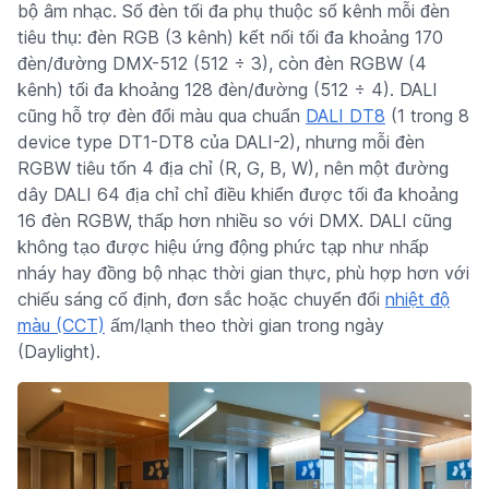
bộ âm nhạc. Số đèn tối đa phụ thuộc số kênh mỗi đèn
tiêu thụ: đèn RGB (3 kênh) kết nối tối đa khoảng 170
đèn/đường DMX-512 (512 ÷ 3), còn đèn RGBW (4
kênh) tối đa khoảng 128 đèn/đường (512 ÷ 4). DALI
cũng hỗ trợ đèn đổi màu qua chuẩn
DALI DT8
(1 trong 8
device type DT1-DT8 của DALI-2), nhưng mỗi đèn
RGBW tiêu tốn 4 địa chỉ (R, G, B, W), nên một đường
dây DALI 64 địa chỉ chỉ điều khiển được tối đa khoảng
16 đèn RGBW, thấp hơn nhiều so với DMX. DALI cũng
không tạo được hiệu ứng động phức tạp như nhấp
nháy hay đồng bộ nhạc thời gian thực, phù hợp hơn với
chiếu sáng cố định, đơn sắc hoặc chuyển đổi
nhiệt độ
màu (CCT)
ấm/lạnh theo thời gian trong ngày
(Daylight).