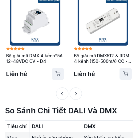
Bộ giải mã DMX 4 kênh*5A
Bộ giải mã DMX512 & RDM
12-48VDC CV - D4
4 kênh (150-500mA) CC -
D4C-L
Liên hệ
Liên hệ
So Sánh Chi Tiết DALI Và DMX
Tiêu chí
DALI
DMX
Mục
Nhà ở, văn phòng,
Sân khấu, sự kiện,