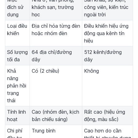
đích sử
khách sạn, trường
công viên, kiến trúc
dụng
học
ngoài trời
Loại điều
Địa chỉ hóa từng đèn
Điều khiển hiệu ứng
khiển
hoặc nhóm đèn
động qua kênh tín
hiệu
Số lượng
64 địa chỉ/đường
512 kênh/đường
tối đa
dây
dây
Khả
Có (2 chiều)
Không
năng
phản hồi
trạng
thái
Tính linh
Cao (nhóm đèn, kịch
Rất cao (hiệu ứng
hoạt
bản chiếu sáng)
động, màu sắc)
Chi phí
Trung bình
Cao hơn do cần