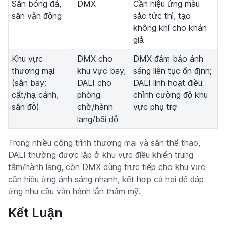
Sân bóng đá,
DMX
Cần hiệu ứng màu
sân vận động
sắc tức thì, tạo
không khí cho khán
giả
Khu vực
DMX cho
DMX đảm bảo ánh
thương mại
khu vực bay,
sáng liên tục ổn định;
(sân bay:
DALI cho
DALI linh hoạt điều
cất/hạ cánh,
phòng
chỉnh cường độ khu
sân đỗ)
chờ/hành
vực phụ trợ
lang/bãi đỗ
Trong nhiều công trình thương mại và sân thể thao,
DALI thường được lắp ở khu vực điều khiển trung
tâm/hành lang, còn DMX dùng trực tiếp cho khu vực
cần hiệu ứng ánh sáng nhanh, kết hợp cả hai để đáp
ứng nhu cầu vận hành lẫn thẩm mỹ.
Kết Luận