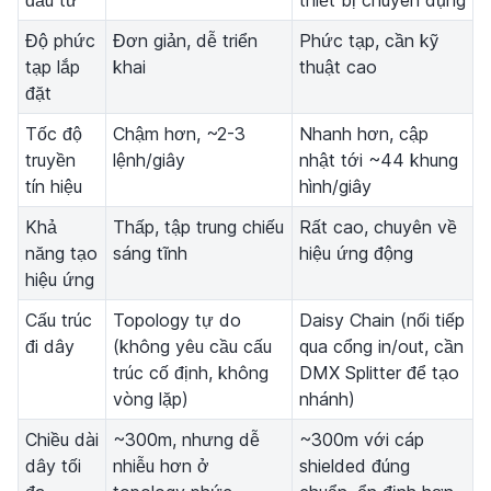
đầu tư
thiết bị chuyên dụng
Độ phức
Đơn giản, dễ triển
Phức tạp, cần kỹ
tạp lắp
khai
thuật cao
đặt
Tốc độ
Chậm hơn, ~2-3
Nhanh hơn, cập
truyền
lệnh/giây
nhật tới ~44 khung
tín hiệu
hình/giây
Khả
Thấp, tập trung chiếu
Rất cao, chuyên về
năng tạo
sáng tĩnh
hiệu ứng động
hiệu ứng
Cấu trúc
Topology tự do
Daisy Chain (nối tiếp
đi dây
(không yêu cầu cấu
qua cổng in/out, cần
trúc cố định, không
DMX Splitter để tạo
vòng lặp)
nhánh)
Chiều dài
~300m, nhưng dễ
~300m với cáp
dây tối
nhiễu hơn ở
shielded đúng