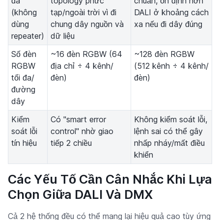
đa
topology phức
chuẩn, ổn định hơn
(không
tạp/ngoài trời vì đi
DALI ở khoảng cách
dùng
chung dây nguồn và
xa nếu đi dây đúng
repeater)
dữ liệu
Số đèn
~16 đèn RGBW (64
~128 đèn RGBW
RGBW
địa chỉ ÷ 4 kênh/
(512 kênh ÷ 4 kênh/
tối đa/
đèn)
đèn)
đường
dây
Kiểm
Có "smart error
Không kiểm soát lỗi,
soát lỗi
control" nhờ giao
lệnh sai có thể gây
tín hiệu
tiếp 2 chiều
nhấp nháy/mất điều
khiển
Các Yếu Tố Cần Cân Nhắc Khi Lựa
Chọn Giữa DALI Và DMX
Cả 2 hệ thống đều có thể mang lại hiệu quả cao tùy ứng