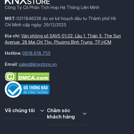
Công Ty Cổ Phần Tích Hợp Hệ Thống Liên Minh
MST:
0311846236 do sở kế hoạch đầu tư Thành phố Hồ
Chí Minh cấp ngày: 29/12/2025
Địa chỉ:
Văn phòng số SAV5-01.02, Lầu 1, Tháp 5, The Sun
Avenue, 28 Mai Chí Thọ, Phường Bình Trưng, TP.HCM
Hotline:
0918.918.755
Email:
sales@knxstore.vn
Về chúng tôi
Chăm sóc
khách hàng