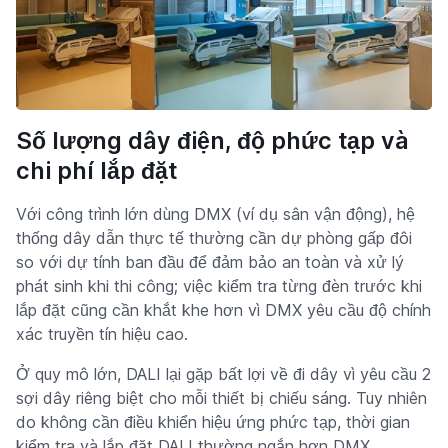
Số lượng dây điện, độ phức tạp và
chi phí lắp đặt
Với công trình lớn dùng DMX (ví dụ sân vận động), hệ
thống dây dẫn thực tế thường cần dự phòng gấp đôi
so với dự tính ban đầu để đảm bảo an toàn và xử lý
phát sinh khi thi công; việc kiểm tra từng đèn trước khi
lắp đặt cũng cần khắt khe hơn vì DMX yêu cầu độ chính
xác truyền tín hiệu cao.
Ở quy mô lớn, DALI lại gặp bất lợi về đi dây vì yêu cầu 2
sợi dây riêng biệt cho mỗi thiết bị chiếu sáng. Tuy nhiên
do không cần điều khiển hiệu ứng phức tạp, thời gian
kiểm tra và lắp đặt DALI thường ngắn hơn DMX.