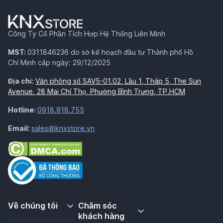
Công Ty Cổ Phần Tích Hợp Hệ Thống Liên Minh
MST:
0311846236 do sở kế hoạch đầu tư Thành phố Hồ
Chí Minh cấp ngày: 29/12/2025
Địa chỉ:
Văn phòng số SAV5-01.02, Lầu 1, Tháp 5, The Sun
Avenue, 28 Mai Chí Thọ, Phường Bình Trưng, TP.HCM
Hotline:
0918.918.755
Email:
sales@knxstore.vn
Về chúng tôi
Chăm sóc
khách hàng