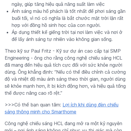
ngày, giúp tăng hiệu quả năng suất làm việc
Ánh sáng màu hổ phách là tốt nhất để phơi sáng gần
buổi tối, vì nó có nghĩa là bắt chước mặt trời lặn rất
hợp với đồng hồ sinh học của con người.
Áp dụng thiết kế giếng trời tại nơi làm việc và nơi ở
để lấy ánh sáng tự nhiên vào không gian sống.
Theo kỹ sư Paul Fritz - Kỹ sư dự án cao cấp tại SMP
Engineering - ông cho rằng công nghệ chiếu sáng HCL
đã mang đến hiệu quả tích cực đối với sức khỏe người
dùng. Ông khẳng định: “Nếu có thể điều chỉnh cả cường
độ và nhiệt độ màu ánh sáng theo thời gian, người dùng
sẽ khỏe mạnh hơn, ít bị kích động hơn, và hiệu quả tổng
thể được nâng cao rõ rệt.”
>>>Có thể bạn quan tâm:
Lợi ích khi dùng đèn chiếu
sáng thông minh cho Smarthome
Công nghệ chiếu sáng HCL đang mở ra một kỷ nguyên
mới – nơi ánh sáng không chỉ phục vụ thị giác mà còn