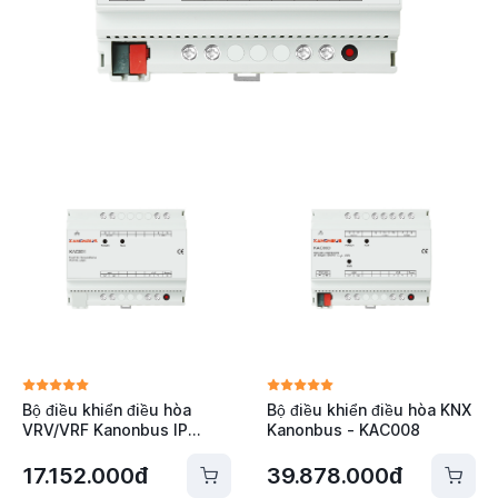
Bộ điều khiển điều hòa
Bộ điều khiển điều hòa KNX
VRV/VRF Kanonbus IP
Kanonbus - KAC008
Router/Modbus RTU -
KAC001
17.152.000đ
39.878.000đ