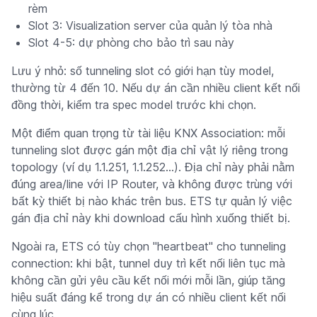
rèm
Slot 3: Visualization server của quản lý tòa nhà
Slot 4-5: dự phòng cho bảo trì sau này
Lưu ý nhỏ: số tunneling slot có giới hạn tùy model,
thường từ 4 đến 10. Nếu dự án cần nhiều client kết nối
đồng thời, kiểm tra spec model trước khi chọn.
Một điểm quan trọng từ tài liệu KNX Association: mỗi
tunneling slot được gán một địa chỉ vật lý riêng trong
topology (ví dụ 1.1.251, 1.1.252...). Địa chỉ này phải nằm
đúng area/line với IP Router, và không được trùng với
bất kỳ thiết bị nào khác trên bus. ETS tự quản lý việc
gán địa chỉ này khi download cấu hình xuống thiết bị.
Ngoài ra, ETS có tùy chọn "heartbeat" cho tunneling
connection: khi bật, tunnel duy trì kết nối liên tục mà
không cần gửi yêu cầu kết nối mới mỗi lần, giúp tăng
hiệu suất đáng kể trong dự án có nhiều client kết nối
cùng lúc.