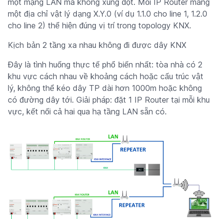
một mạng LAN mà không xung đột. Mỗi IP Router mang
một địa chỉ vật lý dạng X.Y.0 (ví dụ 1.1.0 cho line 1, 1.2.0
cho line 2) thể hiện đúng vị trí trong topology KNX.
Kịch bản 2 tầng xa nhau không đi được dây KNX
Đây là tình huống thực tế phổ biến nhất: tòa nhà có 2
khu vực cách nhau về khoảng cách hoặc cấu trúc vật
lý, không thể kéo dây TP dài hơn 1000m hoặc không
có đường dây tới. Giải pháp: đặt 1 IP Router tại mỗi khu
vực, kết nối cả hai qua hạ tầng LAN sẵn có.