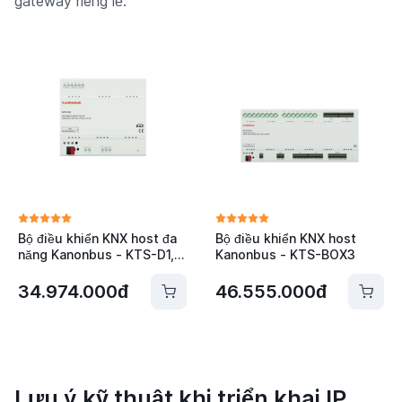
gateway riêng lẻ.
Bộ điều khiển KNX host đa
Bộ điều khiển KNX host
năng Kanonbus - KTS-D1,
Kanonbus - KTS-BOX3
D2, D3
34.974.000đ
46.555.000đ
Lưu ý kỹ thuật khi triển khai IP