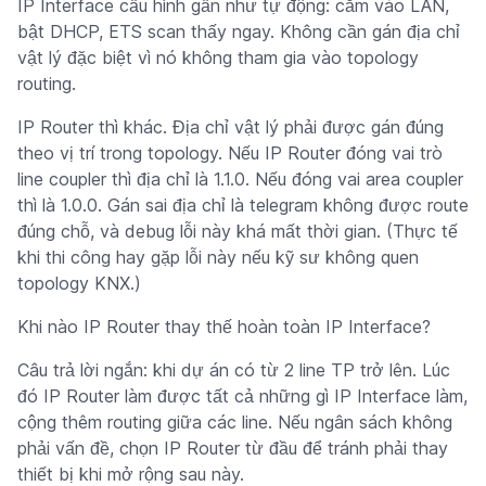
IP Interface cấu hình gần như tự động: cắm vào LAN,
bật DHCP, ETS scan thấy ngay. Không cần gán địa chỉ
vật lý đặc biệt vì nó không tham gia vào topology
routing.
IP Router thì khác. Địa chỉ vật lý phải được gán đúng
theo vị trí trong topology. Nếu IP Router đóng vai trò
line coupler thì địa chỉ là 1.1.0. Nếu đóng vai area coupler
thì là 1.0.0. Gán sai địa chỉ là telegram không được route
đúng chỗ, và debug lỗi này khá mất thời gian. (Thực tế
khi thi công hay gặp lỗi này nếu kỹ sư không quen
topology KNX.)
Khi nào IP Router thay thế hoàn toàn IP Interface?
Câu trả lời ngắn: khi dự án có từ 2 line TP trở lên. Lúc
đó IP Router làm được tất cả những gì IP Interface làm,
cộng thêm routing giữa các line. Nếu ngân sách không
phải vấn đề, chọn IP Router từ đầu để tránh phải thay
thiết bị khi mở rộng sau này.