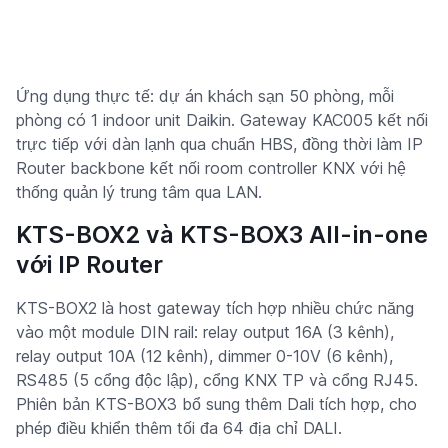
Ứng dụng thực tế: dự án khách sạn 50 phòng, mỗi
phòng có 1 indoor unit Daikin. Gateway KAC005 kết nối
trực tiếp với dàn lạnh qua chuẩn HBS, đồng thời làm IP
Router backbone kết nối room controller KNX với hệ
thống quản lý trung tâm qua LAN.
KTS-BOX2 và KTS-BOX3 All-in-one
với IP Router
KTS-BOX2 là host gateway tích hợp nhiều chức năng
vào một module DIN rail: relay output 16A (3 kênh),
relay output 10A (12 kênh), dimmer 0-10V (6 kênh),
RS485 (5 cổng độc lập), cổng KNX TP và cổng RJ45.
Phiên bản KTS-BOX3 bổ sung thêm Dali tích hợp, cho
phép điều khiển thêm tối đa 64 địa chỉ DALI.