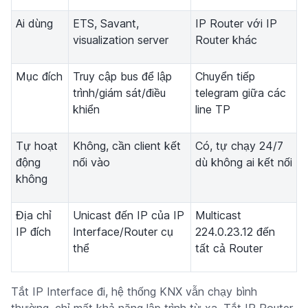
Ai dùng
ETS, Savant,
IP Router với IP
visualization server
Router khác
Mục đích
Truy cập bus để lập
Chuyển tiếp
trình/giám sát/điều
telegram giữa các
khiển
line TP
Tự hoạt
Không, cần client kết
Có, tự chạy 24/7
động
nối vào
dù không ai kết nối
không
Địa chỉ
Unicast đến IP của IP
Multicast
IP đích
Interface/Router cụ
224.0.23.12 đến
thể
tất cả Router
Tắt IP Interface đi, hệ thống KNX vẫn chạy bình