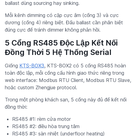
ballast dùng sourcing hay sinking.
Mỗi kênh dimming có cặp cực âm (cổng 3) và cực
dương (cổng 4) riêng biệt. Đấu ballast cần phân biệt
đúng cực để tránh dimmer không phản hồi.
5 Cổng RS485 Độc Lập Kết Nối
Đồng Thời 5 Hệ Thống Serial
Giống
KTS-BOX3
, KTS-BOX2 có 5 cổng RS485 hoàn
toàn độc lập, mỗi cổng cấu hình giao thức riêng trong
web interface: Modbus RTU Client, Modbus RTU Slave,
hoặc custom Zhengjue protocol.
Trong một phòng khách sạn, 5 cổng này đủ để kết nối
đồng thời:
RS485 #1: rèm cửa motor
RS485 #2: điều hòa trung tâm
RS485 #3: sàn nhiệt (underfloor heating)