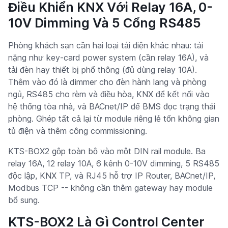
Điều Khiển KNX Với Relay 16A, 0-
10V Dimming Và 5 Cổng RS485
Phòng khách sạn cần hai loại tải điện khác nhau: tải
nặng như key-card power system (cần relay 16A), và
tải đèn hay thiết bị phổ thông (đủ dùng relay 10A).
Thêm vào đó là dimmer cho đèn hành lang và phòng
ngủ, RS485 cho rèm và điều hòa, KNX để kết nối vào
hệ thống tòa nhà, và BACnet/IP để BMS đọc trạng thái
phòng. Ghép tất cả lại từ module riêng lẻ tốn không gian
tủ điện và thêm công commissioning.
KTS-BOX2 gộp toàn bộ vào một DIN rail module. Ba
relay 16A, 12 relay 10A, 6 kênh 0-10V dimming, 5 RS485
độc lập, KNX TP, và RJ45 hỗ trợ IP Router, BACnet/IP,
Modbus TCP -- không cần thêm gateway hay module
bổ sung.
KTS-BOX2 Là Gì Control Center