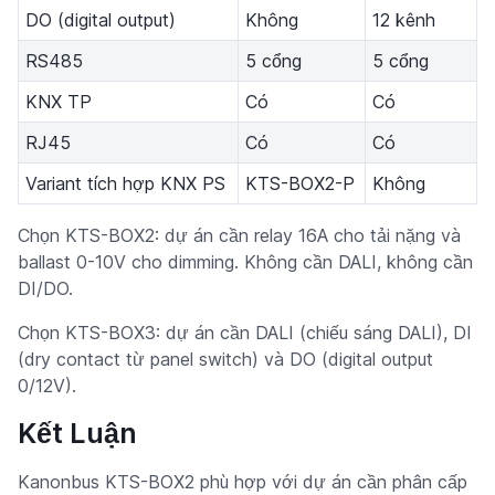
DO (digital output)
Không
12 kênh
RS485
5 cổng
5 cổng
KNX TP
Có
Có
RJ45
Có
Có
Variant tích hợp KNX PS
KTS-BOX2-P
Không
Chọn KTS-BOX2: dự án cần relay 16A cho tải nặng và
ballast 0-10V cho dimming. Không cần DALI, không cần
DI/DO.
Chọn KTS-BOX3: dự án cần DALI (chiếu sáng DALI), DI
(dry contact từ panel switch) và DO (digital output
0/12V).
Kết Luận
Kanonbus KTS-BOX2 phù hợp với dự án cần phân cấp