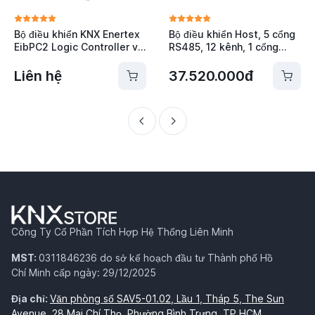
Bộ điều khiển KNX Enertex
Bộ điều khiển Host, 5 cổng
EibPC2 Logic Controller và
RS485, 12 kênh, 1 cổng
Visualization EibPC2 ENX-
DALI Kanonbus - KCC-
1159
BOX3
Liên hệ
37.520.000đ
Công Ty Cổ Phần Tích Hợp Hệ Thống Liên Minh
MST:
0311846236 do sở kế hoạch đầu tư Thành phố Hồ
Chí Minh cấp ngày: 29/12/2025
Địa chỉ:
Văn phòng số SAV5-01.02, Lầu 1, Tháp 5, The Sun
Avenue, 28 Mai Chí Thọ, Phường Bình Trưng, TP.HCM