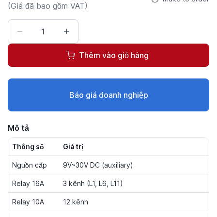
(Giá đã bao gồm VAT)
Thêm vào giỏ hàng
Báo giá doanh nghiệp
Mô tả
Thông số
Giá trị
Nguồn cấp
9V~30V DC (auxiliary)
Relay 16A
3 kênh (L1, L6, L11)
Relay 10A
12 kênh