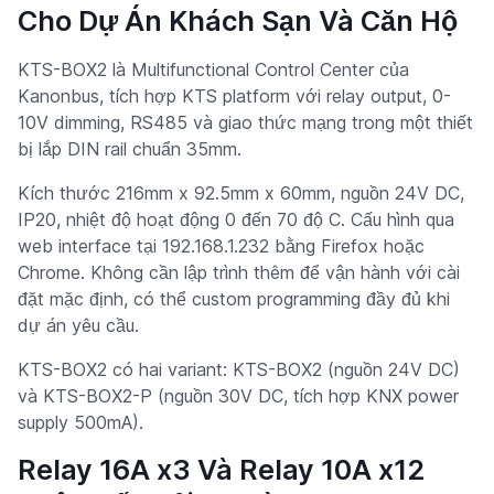
Cho Dự Án Khách Sạn Và Căn Hộ
KTS-BOX2 là Multifunctional Control Center của
Kanonbus, tích hợp KTS platform với relay output, 0-
10V dimming, RS485 và giao thức mạng trong một thiết
bị lắp DIN rail chuẩn 35mm.
Kích thước 216mm x 92.5mm x 60mm, nguồn 24V DC,
IP20, nhiệt độ hoạt động 0 đến 70 độ C. Cấu hình qua
web interface tại 192.168.1.232 bằng Firefox hoặc
Chrome. Không cần lập trình thêm để vận hành với cài
đặt mặc định, có thể custom programming đầy đủ khi
dự án yêu cầu.
KTS-BOX2 có hai variant: KTS-BOX2 (nguồn 24V DC)
và KTS-BOX2-P (nguồn 30V DC, tích hợp KNX power
supply 500mA).
Relay 16A x3 Và Relay 10A x12