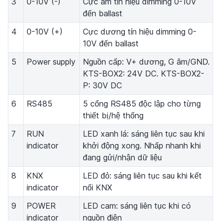
3
0-10V (-)
Cực âm tín hiệu dimming 0-10V
đến ballast
4
0-10V (+)
Cực dương tín hiệu dimming 0-
10V đến ballast
5
Power supply
Nguồn cấp: V+ dương, G âm/GND.
KTS-BOX2: 24V DC. KTS-BOX2-
P: 30V DC
6
RS485
5 cổng RS485 độc lập cho từng
thiết bị/hệ thống
7
RUN
LED xanh lá: sáng liên tục sau khi
indicator
khởi động xong. Nhấp nhanh khi
đang gửi/nhận dữ liệu
8
KNX
LED đỏ: sáng liên tục sau khi kết
indicator
nối KNX
9
POWER
LED cam: sáng liên tục khi có
indicator
nguồn điện