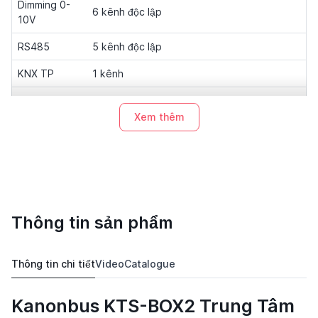
Dimming 0-
6 kênh độc lập
10V
RS485
5 kênh độc lập
KNX TP
1 kênh
KNX IP
Tích hợp (kèm filter table)
Router
Xem thêm
KNX, Modbus RTU/TCP, BACnet/IP, TCP/IP,
Giao thức
UDP
Kích thước
216 x 92.5 x 60 mm
IP rating
IP20
Thông tin sản phẩm
Thông tin chi tiết
Video
Catalogue
Kanonbus KTS-BOX2 Trung Tâm