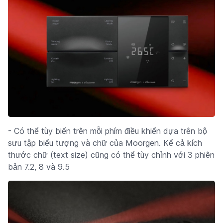
- Có thể tùy biến trên mỗi phím điều khiển dựa trên bộ
sưu tập biểu tượng và chữ của Moorgen. Kể cả kích
thước chữ (text size) cũng có thể tùy chỉnh với 3 phiên
bản 7.2, 8 và 9.5