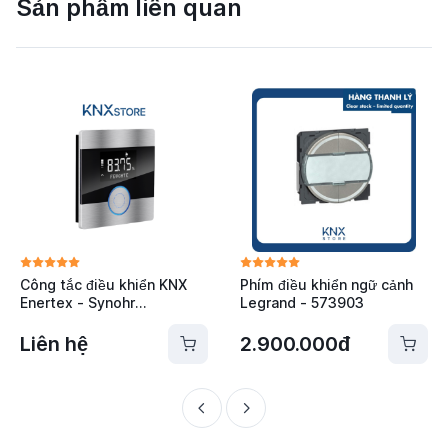
Sản phẩm liên quan
Công tắc điều khiển KNX
Phím điều khiển ngữ cảnh
Enertex - Synohr
Legrand - 573903
MultiSense Premium
SYNP-1144-01
Liên hệ
2.900.000đ