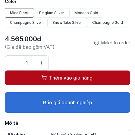
Color
Mica Black
Belgium Silver
Monaco Gold
Champagne Silver
Snowflake Silver
Champagne Gold
4.565.000đ
Make to order
(Giá đã bao gồm VAT)
Thêm vào giỏ hàng
Báo giá doanh nghiệp
Mô tả
Số phím
Nút nhấn 8 phím + LED