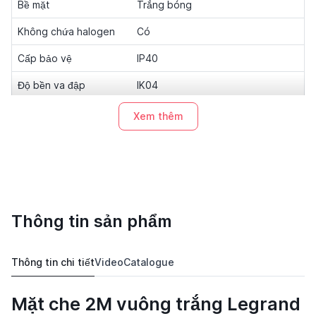
Bề mặt
Trắng bóng
Không chứa halogen
Có
Cấp bảo vệ
IP40
Độ bền va đập
IK04
Kiểu cố định
Gài (snap)
Xem thêm
Kích thước
92 × 92 × 8 mm
Thông tin sản phẩm
Thông tin chi tiết
Video
Catalogue
Mặt che 2M vuông trắng Legrand