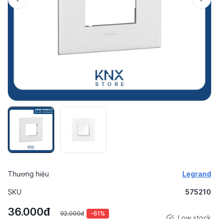
Thương hiệu
Legrand
SKU
575210
36.000đ
92.000đ
-61%
Low stock