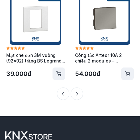
Mặt che đơn 3M vuông
Công tắc Arteor 10A 2
(92x92) trắng BS Legrand -
chiều 2 modules –
575160
Magnesium Legrand -
572534
39.000đ
54.000đ