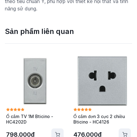
theo tiêu chuẩn Ý, phù hợp với thiết kế nội thất và tính
năng sử dụng.
Sản phẩm liên quan
Ổ cắm TV 1M Bticino -
Ổ cắm đơn 3 cực 2 chiều
HC4202D
Bticino - HC4126
798.000đ
476.000đ