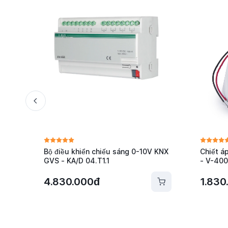
Bộ điều khiển chiếu sáng 0-10V KNX
Chiết á
GVS - KA/D 04.T1.1
- V-40
4.830.000đ
1.830