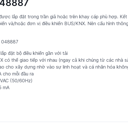
048887
ược lắp đặt trong trần giả hoặc trên khay cáp phù hợp. Kết
biến và/hoặc đơn vị điều khiển BUS/KNX. Nên cấu hình thông
bị 048887
ắp đặt bộ điều khiển gần với tải
KNX có thể giao tiếp với nhau (ngay cả khi chúng từ các nhà 
o cho xây dựng nhờ vào sự linh hoạt và cá nhân hóa không
A cho mỗi đầu ra
0 VAC (50/60Hz)
5 mA