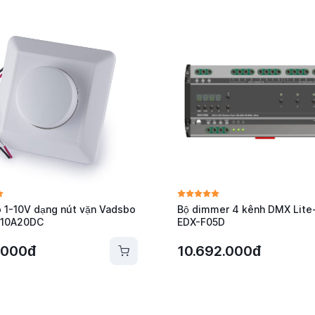
p 1-10V dạng nút vặn Vadsbo
Bộ dimmer 4 kênh DMX Lite-
010A20DC
EDX-F05D
.000đ
10.692.000đ