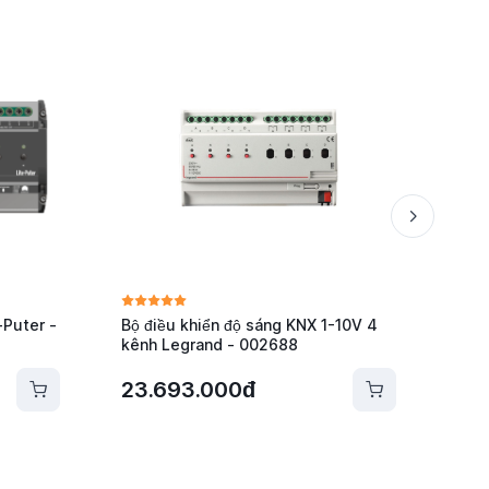
Puter -
Bộ điều khiển độ sáng KNX 1-10V 4
Bộ đ
kênh Legrand - 002688
Leg
23.693.000đ
Liê