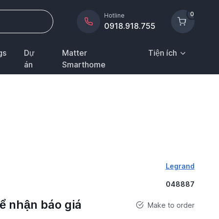
0
Hotline
0918.918.755
gs
Dự
Matter
Tiện ích
án
Smarthome
Legrand
048887
để nhận báo giá
Make to order