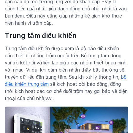
các cấp độ reo tương ứng với độ khẩn cấp. Đây là
cách hiệu quả nhất giúp đánh động chủ nhà, nhất là vào
ban đêm. Điều này cũng giúp những kẻ gian khó thực
hiện hành vi trộm cắp.
Trung tâm điều khiển
Trung tâm điều khiển được xem là bộ não điều khiển
các thiết bị chống trộm ngoài trời. Bộ trung tâm đóng
vai trò kết nối và liên lạc giữa các nhóm thiết bị an ninh
với nhau. Ví dụ, khi cảm biến nhận thấy bất thường sẽ
truyền dữ liệu đến trung tâm. Sau khi xử lý thông tin,
bộ
điều khiển trung tâm
sẽ kích hoạt còi báo động, đồng
thời kích hoạt các cơ chế đuổi trộm hay gọi báo về điện
thoại của chủ nhà,v.v..