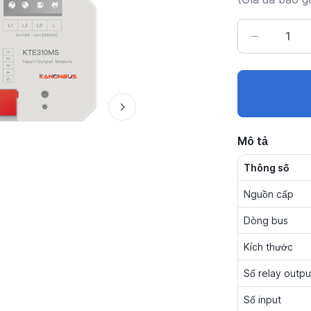
Mô tả
Thông số
Nguồn cấp
Dòng bus
Kích thước
Số relay outpu
Số input