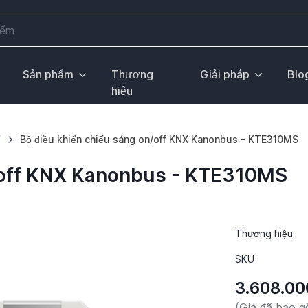
Sản phẩm
Thương
Giải pháp
Blo
hiệu
F
Bộ điều khiển chiếu sáng on/off KNX Kanonbus - KTE310MS
n/off KNX Kanonbus - KTE310MS
Thương hiệu
SKU
3.608.00
(Giá đã bao 