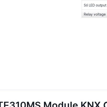
Số LED output
Relay voltage
Relay current
IP rating
TE310MS Module KNX 