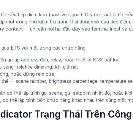
n hiệu tiếp điểm khô (passive signal). Dry contact là tín h
cấp một dòng nhỏ kiểm tra trạng thái đóng/mở của tiếp điểm
ry contact -- chỉ cần nối hai đầu dây vào terminal input và 
ập qua ETS với một trong các chức năng:
n group address đèn, relay, hoặc thiết bị KNX bất kỳ
 sáng (relative dimming) khi giữ nút
 đóng, hoặc dừng rèm cửa
cụ thể -- scene number, brightness percentage, temperature set
n có thể lập trình gọi scene, gửi setpoint nhiệt độ, hoặc kíc
, có thể lập trình bốn chức năng khác nhau trên cùng một m
ndicator Trạng Thái Trên Côn