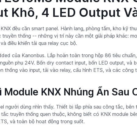
ut Khô, 4 LED Output V
KNX đều cần smart panel. Hành lang, phòng tắm, kho kỹ thuật
truyền thống -- những vị trí này cần một giải pháp khác: 
và điều khiển tải qua relay cục bộ.
d của Kanonbus. Lắp hoàn toàn trong hộp 86 tiêu chuẩn, 
guồn phụ 24V. Bốn dry contact input, bốn LED output, và ba
n thống vào input, tải vào relay, cấu hình ETS, và các công 
 Module KNX Nhúng Ẩn Sau 
người dùng nhìn thấy. Thiết bị lắp phía sau công tắc, bên
g tắc truyền thống quen thuộc, không biết có KNX module bê
ETS, và toàn bộ hoạt động trong suốt.