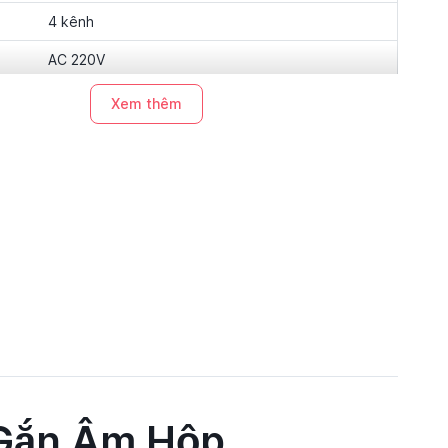
4 kênh
AC 220V
10A mỗi kênh
Xem thêm
IP20
Gắn Âm Hộp