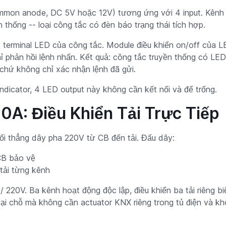
on anode, DC 5V hoặc 12V) tương ứng với 4 input. Kênh n
n thống -- loại công tắc có đèn báo trạng thái tích hợp.
 terminal LED của công tắc. Module điều khiển on/off của LE
 phản hồi lệnh nhấn. Kết quả: công tắc truyền thống có LED s
ế chứ không chỉ xác nhận lệnh đã gửi.
dicator, 4 LED output này không cần kết nối và để trống.
0A: Điều Khiển Tải Trực Tiếp
i thẳng dây pha 220V từ CB đến tải. Đấu dây:
CB bảo vệ
 tải từng kênh
A / 220V. Ba kênh hoạt động độc lập, điều khiển ba tải riêng 
 tại chỗ mà không cần actuator KNX riêng trong tủ điện và khô