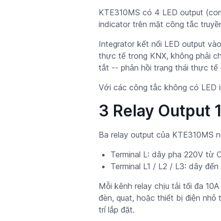
KTE310MS có 4 LED output (comm
indicator trên mặt công tắc truyề
Integrator kết nối LED output vào
thực tế trong KNX, không phải chỉ
tắt -- phản hồi trạng thái thực t
Với các công tắc không có LED in
3 Relay Output 1
Ba relay output của KTE310MS nố
Terminal L: dây pha 220V từ 
Terminal L1 / L2 / L3: dây đến
Mỗi kênh relay chịu tải tối đa 10
đèn, quạt, hoặc thiết bị điện nhỏ
trí lắp đặt.