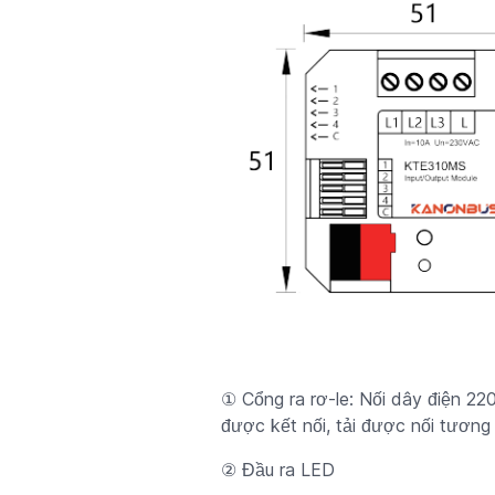
① Cổng ra rơ-le: Nối dây điện 22
được kết nối, tải được nối tương
② Đầu ra LED