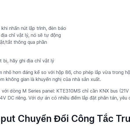
khi nhấn nút lập trình, đèn báo
 địa chỉ vật lý, nó sẽ tự động
ật/tắt thông qua phần
t bị, hãy ghi địa chỉ vật lý
hỏ hơn đáng kể so với hộp 86, cho phép lắp vừa trong hộp
 không gian là khuyến nghị của nhà sản xuất.
o với dòng M Series panel: KTE310MS chỉ cần KNX bus (21V
V DC riêng. Với dự án có nhiều điểm lắp đặt phân tán, yêu 
Input Chuyển Đổi Công Tắc Tr