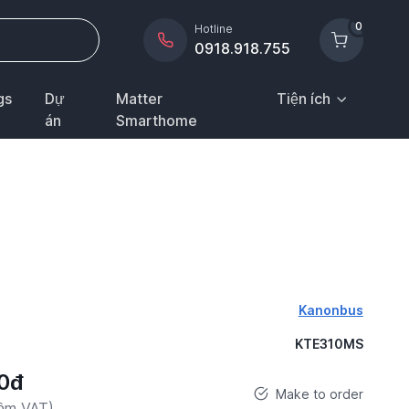
0
Hotline
0918.918.755
gs
Dự
Matter
Tiện ích
án
Smarthome
Kanonbus
KTE310MS
0đ
Make to order
gồm VAT)