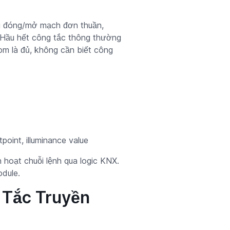
iệu đóng/mở mạch đơn thuần,
. Hầu hết công tắc thông thường
com là đủ, không cần biết công
point, illuminance value
h hoạt chuỗi lệnh qua logic KNX.
odule.
g Tắc Truyền