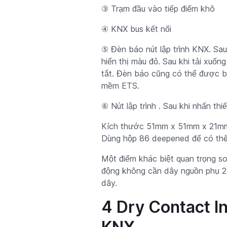
③ Trạm đầu vào tiếp điểm khô
④ KNX bus kết nối
⑤ Đèn báo nút lập trình KNX. Sau 
hiển thị màu đỏ. Sau khi tải xuống
tắt. Đèn báo cũng có thể được b
mềm ETS.
⑥ Nút lập trình . Sau khi nhấn thiế
Kích thước 51mm x 51mm x 21mm n
Dùng hộp 86 deepened để có thêm
Một điểm khác biệt quan trọng s
động không cần dây nguồn phụ 24
dây.
4 Dry Contact 