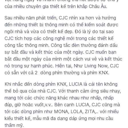
của nhiều chuyên gia thiết kế trên khắp Châu Âu.
Sau nhiều năm phát triển, CJC nhìn xa hơn và hướng
đến những thiết bị thông minh có thể kiểm soát được
ngôi nhà và vừa có thiết kế đẹp. Đó là lý do tại sao
CJC tích hợp các công nghệ mới trong các thiết kế
công tắc thông minh. Công tắc đèn thường đánh dấu
sự bắt đầu và kết thúc của một ngày. CJC muốn bạn
bắt đầu một ngày của mình một cách vui vẻ và kết thúc
nó trong sự hạnh phúc. Hiện tại, Như Living Now, CJC
có sẵn với cả 2 dòng phím thường và phím KNX.
Khi nhắc đến dòng phím KNX, LUCIA là cái tên không
thể bỏ qua của nhà CJC. Với thanh cảm ứng siêu nhạy,
mang tới các chức năng khác nhau như nhấp, nhấp
đúp, giữ hoặc vuốt,v.v.. Bên cạnh LUCIA, CJC cũng mà
tới các dòng phím như MONA, LOLA, ZITA,.. với nhiểu
kiểu thiết kế, mẫu mã đa dạng dáp ứng mọi nhu cầu
thẩm mỹ.