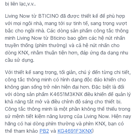
bị liên lạc,v.v..
Living Now từ BTICINO đã được thiết kế để phù hợp
với mọi ngôi nhà, mang tới sự tinh tế, sang trọng vượt
bậc cho ngồi nhà. Các dòng sản phẩm công tắc thông
minh Living Now từ Bticino bao gồm các hệ nút nhấn
truyền thống (phím thường) và cả hệ nút nhấn cho
dòng KNX, nhằm thuận tiện hơn, đáp ứng đa dạng nhu
cầu sử dụng.
Với thiết kế sang trọng, tối giản, chú ý đến từng chi tiết,
công tắc thông minh có hình dạng độc đáo khiến cho
không gian sống trở nên hiện đại hơn. Đặc biệt là đối
với dòng sản phẩm K4651M3KNX điều khiển để quản lý
khả năng tắt mở và điều chỉnh độ sáng cho thiết bị.
Công tắc thông minh là một phần không thể thiếu trong
sứ mệnh tiết kiệm năng lượng của Living Now. Hiện nay
hãng có hai dòng phím thường và phím KNX, bạn có
thể tham khảo
PB2
và
KG4691F3KNX
)