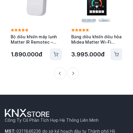
Bộ điều khiển máy lạnh
Bảng điều khiển điều hòa
Matter IR Remotec –
Midea Matter Wi-Fi
MXT-300
X1X2, CN40, CN20 -
81MTAC01-MID
1.890.000đ
3.995.000đ
Công Ty Cổ Phần Tích Hợp Hệ Thống Liên Minh
MST:
0311846236 do sở kế hoạch đầu tư Thành phố Hồ