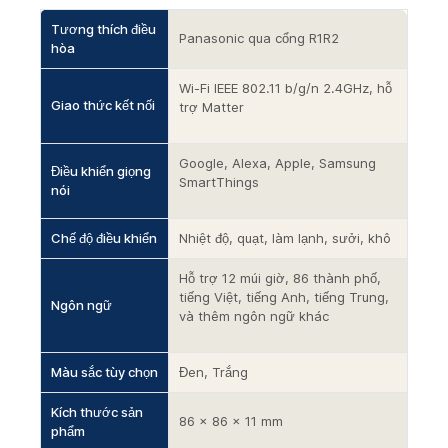
Tương thích điều
Panasonic qua cổng R1R2
hòa
Wi-Fi IEEE 802.11 b/g/n 2.4GHz, hỗ
Giao thức kết nối
trợ Matter
Google, Alexa, Apple, Samsung
Điều khiển giọng
SmartThings
nói
Chế độ điều khiển
Nhiệt độ, quạt, làm lạnh, sưởi, khô
Hỗ trợ 12 múi giờ, 86 thành phố,
tiếng Việt, tiếng Anh, tiếng Trung,
Ngôn ngữ
và thêm ngôn ngữ khác
Màu sắc tùy chọn
Đen, Trắng
Kích thước sản
86 × 86 × 11 mm
phẩm