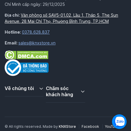
Chí Minh cấp ngày: 29/12/2025
Địa chỉ:
Văn phòng số SAV5-01.02, Lầu 1, Tháp 5, The Sun
Avenue, 28 Mai Chí Thọ, Phường Bình Trưng, TP.HCM
Hotline:
0378.628.837
Email:
sales@knxstore.vn
Về chúng tôi
Chăm sóc
khách hàng
© All rights reserved. Made by
KNXStore
Facebook
YouTube