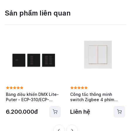
Sản phẩm liên quan
Bảng điều khiển DMX Lite-
Công tắc thông minh
Puter - ECP-310/ECP-
switch Zigbee 4 phím
305/ECP-301
Sunricher - SR-
ZG2835KAC-NK4-SW
6.200.000đ
Liên hệ