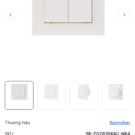
Thương hiệu
Sunricher
SKU
SR-ZG2835KAC-NK4